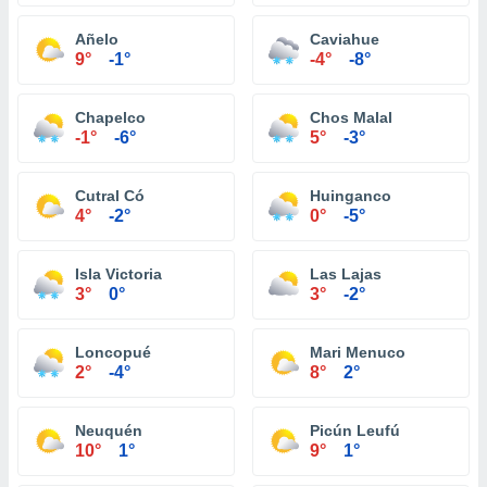
Añelo
Caviahue
9°
-1°
-4°
-8°
Chapelco
Chos Malal
-1°
-6°
5°
-3°
Cutral Có
Huinganco
4°
-2°
0°
-5°
Isla Victoria
Las Lajas
3°
0°
3°
-2°
Loncopué
Mari Menuco
2°
-4°
8°
2°
Neuquén
Picún Leufú
10°
1°
9°
1°