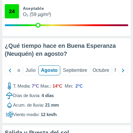
ados con el
 seleccionar
Aceptable
24
o.
O₃ (59 µg/m³)
calización
precisa e
ión mediante
, publicidad
¿Qué tiempo hace en Buena Esperanza
(Neuquén) en
agosto
?
dos,
 publicidad
,
yo
Junio
Julio
Agosto
Septiembre
Octubre
Noviemb
ón de
 desarrollo
s.
T. Media:
7°C
Max.:
14°C
Min:
2°C
tros 1199
Días de lluvia:
4
días
ios
Acum. de lluvia:
21 mm
Viento medio:
12 km/h
Salida y Puesta del sol