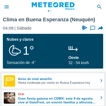
Clima en Buena Esperanza (Neuquén)
privacidad
04:09
Sábado
...
o de
mx
mx) ha sido
Nubes y claros
or
1°
es para
ue la
 que se
Oeste
e calidad.
Sensación de -4°
32
54 km/h
eder a este
ediante las
opciones:
Aviso de nivel amarillo
Alerta moderada por viento en Buena Esperanza hoy
ookies y
e forma
Ocio
d digital
Gran fiesta gatuna en CDMX: este 9 de agosto
vive el GatoFest, un evento familiar y altruista
ada, basada