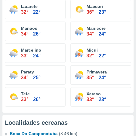
Iauarete
Macuari
32°
22°
36°
23°
Manaos
Manicore
34°
26°
34°
24°
Marcelino
Micui
33°
24°
32°
22°
Paraty
Primavera
34°
25°
35°
24°
Tefe
Xaraco
33°
26°
33°
23°
Localidades cercanas
Boca Do Carapanatuba
(8.46 km)