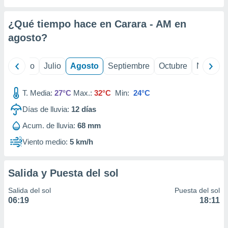
ados con el
 seleccionar
o.
¿Qué tiempo hace en Carara - AM en
calización
agosto
?
precisa e
ión mediante
yo
Junio
Julio
Agosto
Septiembre
Octubre
Noviemb
, publicidad
T. Media:
27°C
Max.:
32°C
Min:
24°C
dos,
 publicidad
Días de lluvia:
12
días
,
ón de
Acum. de lluvia:
68 mm
 desarrollo
Viento medio:
5 km/h
s.
tros 1199
ios
Salida y Puesta del sol
Salida del sol
Puesta del sol
06:19
18:11