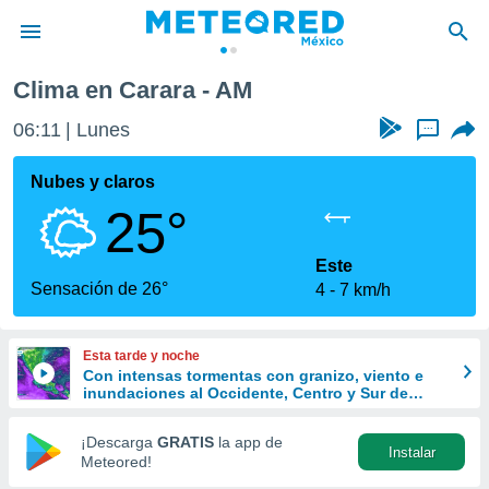
Clima en Carara - AM
privacidad
06:11
Lunes
...
o de
mx
mx) ha sido
Nubes y claros
or
25°
es para
ue la
 que se
Este
e calidad.
Sensación de 26°
4
7 km/h
eder a este
ediante las
opciones:
Esta tarde y noche
Con intensas tormentas con granizo, viento e
ookies y
inundaciones al Occidente, Centro y Sur de
e forma
México
¡Descarga
GRATIS
la app de
Instalar
d digital
Meteored!
ada, basada