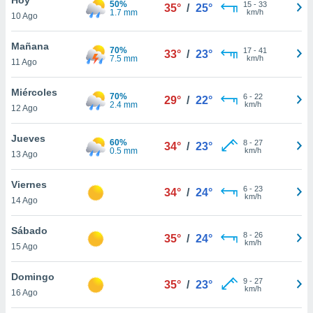
50%
ublicidad y
15
-
33
35°
/
25°
1.7 mm
km/h
10 Ago
do en
 mismo.
Mañana
70%
17
-
41
33°
/
23°
sultar más
7.5 mm
km/h
11 Ago
 en nuestra
 Cookies
y
Miércoles
70%
6
-
22
ualquier
29°
/
22°
2.4 mm
km/h
12 Ago
ento
 botón
Jueves
60%
8
-
27
34°
/
23°
ación de
0.5 mm
km/h
13 Ago
kies
 disponible
Viernes
6
-
23
e nuestra
34°
/
24°
km/h
14 Ago
.
Sábado
IVAMENTE,
8
-
26
35°
/
24°
km/h
15 Ago
as
Domingo
9
-
27
35°
/
23°
 a cookies
km/h
16 Ago
 no aceptar