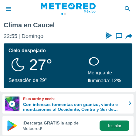
Clima en Caucel
privacidad
22:55
Domingo
...
o de
mx
mx) ha sido
Cielo despejado
or
27°
es para
ue la
 que se
Menguante
e calidad.
Sensación de 29°
Iluminada:
12%
eder a este
ediante las
opciones:
Esta tarde y noche
Con intensas tormentas con granizo, viento e
ookies y
inundaciones al Occidente, Centro y Sur de
e forma
México
¡Descarga
GRATIS
la app de
Instalar
d digital
Meteored!
ada, basada