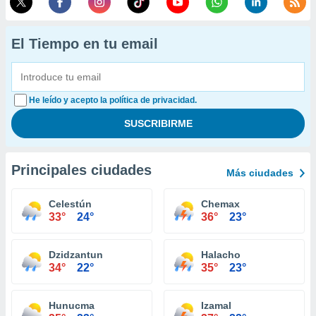
El Tiempo en tu email
He leído y acepto la política de privacidad.
Principales ciudades
Más ciudades
Celestún
Chemax
33°
24°
36°
23°
Dzidzantun
Halacho
34°
22°
35°
23°
Hunucma
Izamal