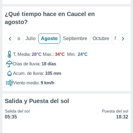
ados con el
 seleccionar
o.
¿Qué tiempo hace en Caucel en
calización
agosto
?
precisa e
ión mediante
yo
Junio
Julio
Agosto
Septiembre
Octubre
Noviemb
, publicidad
T. Media:
28°C
Max.:
34°C
Min:
24°C
dos,
 publicidad
Días de lluvia:
18
días
,
ón de
Acum. de lluvia:
105 mm
 desarrollo
Viento medio:
9 km/h
s.
tros 1199
ios
Salida y Puesta del sol
Salida del sol
Puesta del sol
05:35
18:32