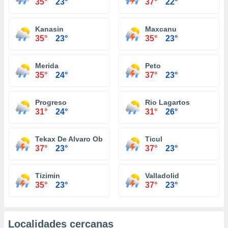
35°
23°
37°
22°
Kanasin
Maxcanu
35°
23°
35°
23°
Merida
Peto
35°
24°
37°
23°
Progreso
Rio Lagartos
31°
24°
31°
26°
Tekax De Alvaro Obregon
Ticul
37°
23°
37°
23°
Tizimin
Valladolid
35°
23°
37°
23°
Localidades cercanas