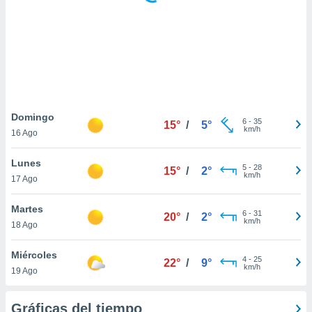
ste abono
 botón
.
nto,
cios
kies,
Domingo
6
-
35
ores únicos
15°
/
5°
km/h
16 Ago
as similares
nar,
Lunes
rocesar
5
-
28
15°
/
2°
km/h
onales como
17 Ago
 este sitio
recciones IP
Martes
6
-
31
20°
/
2°
ficadores de
km/h
18 Ago
 posible
s
Miércoles
 traten tus
4
-
25
22°
/
9°
km/h
nales en
19 Ago
 interés
go a lo que
Gráficas del tiempo
nerte. Para