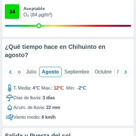
ados con el
 seleccionar
Aceptable
34
o.
O₃ (84 µg/m³)
calización
precisa e
ión mediante
, publicidad
¿Qué tiempo hace en Chihuinto en
agosto
?
dos,
 publicidad
,
yo
Junio
Julio
Agosto
Septiembre
Octubre
Noviemb
ón de
 desarrollo
s.
T. Media:
4°C
Max.:
12°C
Min:
-2°C
tros 1199
Días de lluvia:
3
días
ios
Acum. de lluvia:
22 mm
Viento medio:
6 km/h
Salida y Puesta del sol