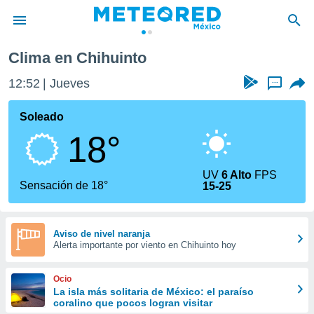
Clima en Chihuinto
privacidad
12:52
Jueves
...
o de
mx
mx) ha sido
Soleado
or
18°
es para
ue la
 que se
UV
6 Alto
FPS
e calidad.
Sensación de 18°
15-25
eder a este
ediante las
opciones:
Aviso de nivel naranja
Alerta importante por viento en Chihuinto hoy
ookies y
e forma
Ocio
d digital
La isla más solitaria de México: el paraíso
coralino que pocos logran visitar
ada, basada