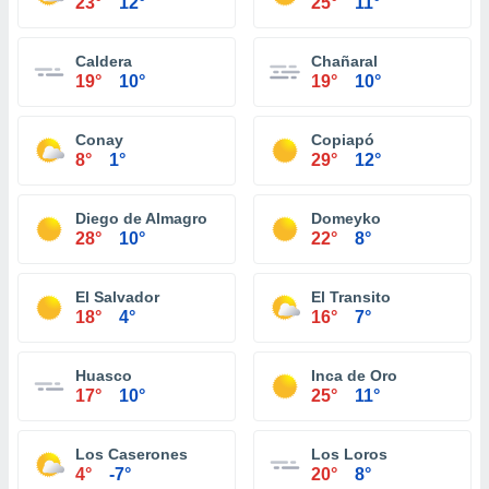
23°
12°
25°
11°
Caldera
Chañaral
19°
10°
19°
10°
Conay
Copiapó
8°
1°
29°
12°
Diego de Almagro
Domeyko
28°
10°
22°
8°
El Salvador
El Transito
18°
4°
16°
7°
Huasco
Inca de Oro
17°
10°
25°
11°
Los Caserones
Los Loros
4°
-7°
20°
8°