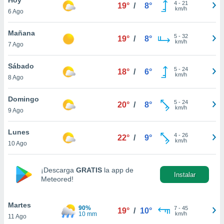
ublicidad y
4
-
21
19°
/
8°
km/h
6 Ago
do en
 mismo.
Mañana
5
-
32
19°
/
8°
sultar más
km/h
7 Ago
 en nuestra
 Cookies
y
Sábado
5
-
24
ualquier
18°
/
6°
km/h
8 Ago
ento
 botón
Domingo
5
-
24
20°
/
8°
ación de
km/h
9 Ago
kies
 disponible
Lunes
4
-
26
e nuestra
22°
/
9°
km/h
10 Ago
.
IVAMENTE,
¡Descarga
GRATIS
la app de
Instalar
Meteored!
as
 a cookies
Martes
90%
7
-
45
19°
/
10°
10 mm
km/h
11 Ago
 no aceptar