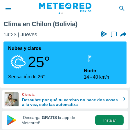
Clima en Chilon (Bolivia)
privacidad
14:23
Jueves
...
o de
mx
mx) ha sido
Nubes y claros
or
25°
es para
ue la
 que se
Norte
e calidad.
Sensación de 26°
14
40 km/h
eder a este
ediante las
opciones:
Ciencia
Descubre por qué tu cerebro no hace dos cosas
ookies y
a la vez, solo las automatiza
e forma
¡Descarga
GRATIS
la app de
Instalar
d digital
Meteored!
ada, basada