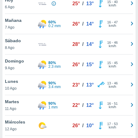
ublicidad y
15
-
40
25°
/
13°
km/h
6 Ago
do en
 mismo.
Mañana
60%
16
-
47
26°
/
14°
sultar más
0.2 mm
km/h
7 Ago
 en nuestra
 Cookies
y
Sábado
16
-
46
ualquier
28°
/
14°
km/h
8 Ago
ento
 botón
Domingo
80%
15
-
45
26°
/
15°
ación de
2.3 mm
km/h
9 Ago
kies
 disponible
Lunes
90%
13
-
46
e nuestra
23°
/
13°
3.4 mm
km/h
10 Ago
.
Martes
IVAMENTE,
90%
16
-
51
22°
/
12°
1 mm
km/h
11 Ago
as
Miércoles
17
-
53
26°
/
10°
 a cookies
km/h
12 Ago
 no aceptar