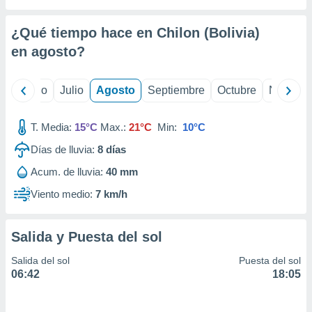
ados con el
 seleccionar
o.
¿Qué tiempo hace en Chilon (Bolivia)
calización
en
agosto
?
precisa e
ión mediante
yo
Junio
Julio
Agosto
Septiembre
Octubre
Noviemb
, publicidad
T. Media:
15°C
Max.:
21°C
Min:
10°C
dos,
 publicidad
Días de lluvia:
8
días
,
ón de
Acum. de lluvia:
40 mm
 desarrollo
Viento medio:
7 km/h
s.
tros 1199
ios
Salida y Puesta del sol
Salida del sol
Puesta del sol
06:42
18:05