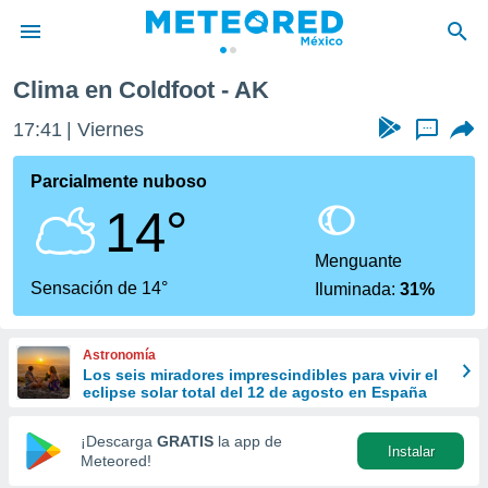
Clima en Coldfoot - AK
privacidad
17:41
Viernes
...
o de
mx
mx) ha sido
Parcialmente nuboso
or
14°
es para
ue la
 que se
Menguante
e calidad.
Sensación de 14°
Iluminada:
31%
eder a este
ediante las
opciones:
Astronomía
Los seis miradores imprescindibles para vivir el
ookies y
eclipse solar total del 12 de agosto en España
e forma
¡Descarga
GRATIS
la app de
Instalar
d digital
Meteored!
ada, basada