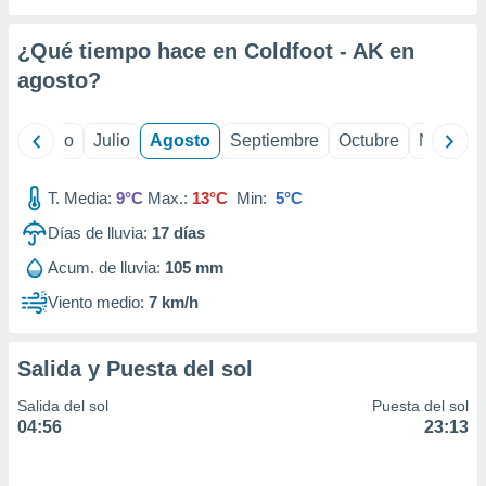
ados con el
 seleccionar
o.
¿Qué tiempo hace en Coldfoot - AK en
calización
agosto
?
precisa e
ión mediante
yo
Junio
Julio
Agosto
Septiembre
Octubre
Noviemb
, publicidad
T. Media:
9°C
Max.:
13°C
Min:
5°C
dos,
 publicidad
Días de lluvia:
17
días
,
ón de
Acum. de lluvia:
105 mm
 desarrollo
Viento medio:
7 km/h
s.
tros 1199
ios
Salida y Puesta del sol
Salida del sol
Puesta del sol
04:56
23:13