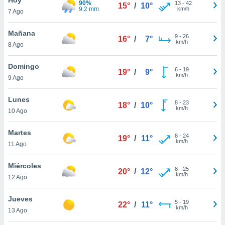
90%
ublicidad y
13
-
42
15°
/
10°
9.2 mm
km/h
7 Ago
do en
 mismo.
Mañana
9
-
26
16°
/
7°
sultar más
km/h
8 Ago
 en nuestra
 Cookies
y
Domingo
6
-
19
ualquier
19°
/
9°
km/h
9 Ago
ento
 botón
Lunes
8
-
23
18°
/
10°
ación de
km/h
10 Ago
kies
 disponible
Martes
8
-
24
e nuestra
19°
/
11°
km/h
11 Ago
.
Miércoles
IVAMENTE,
8
-
25
20°
/
12°
km/h
12 Ago
as
Jueves
5
-
19
22°
/
11°
 a cookies
km/h
13 Ago
 no aceptar