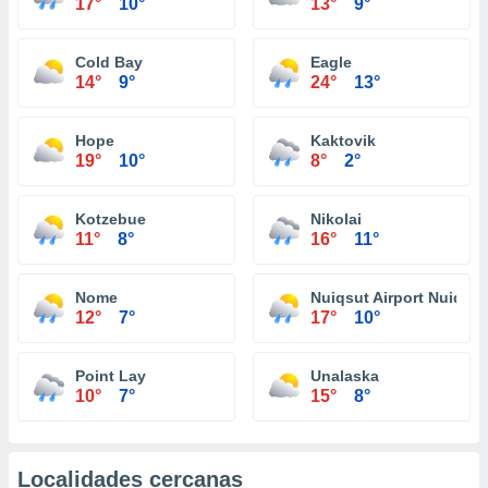
17°
10°
13°
9°
Cold Bay
Eagle
14°
9°
24°
13°
Hope
Kaktovik
19°
10°
8°
2°
Kotzebue
Nikolai
11°
8°
16°
11°
Nome
Nuiqsut Airport Nuiqsut
12°
7°
17°
10°
Point Lay
Unalaska
10°
7°
15°
8°
Localidades cercanas