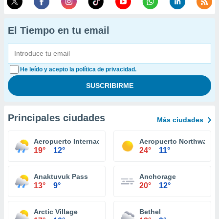
El Tiempo en tu email
He leído y acepto la política de privacidad.
Principales ciudades
Más ciudades
Aeropuerto Internacional Juneau
Aeropuerto Northway
19°
12°
24°
11°
Anaktuvuk Pass
Anchorage
13°
9°
20°
12°
Arctic Village
Bethel