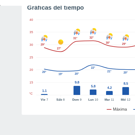
Gráficas del tiempo
40
35
32°
31°
30°
29°
30
29°
27°
25
22°
20
21°
20°
20°
20°
19°
9.8
15
8.5
5.8
4.2
1.1
°C
Vie
7
Sáb
8
Dom
9
Lun
10
Mar
11
Mié
12
Máxima