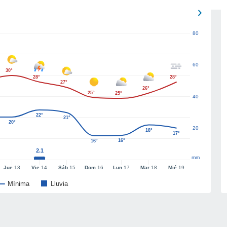
80
60
30°
28°
28°
27°
26°
25°
25°
40
22°
21°
20°
20
18°
17°
16°
16°
2.1
mm
Jue
13
Vie
14
Sáb
15
Dom
16
Lun
17
Mar
18
Mié
19
Mínima
Lluvia