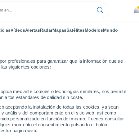
icias
Vídeos
Alertas
Radar
Mapas
Satélites
Modelos
Mundo
or profesionales para garantizar que la información que se
 las siguientes opciones:
e
ecogida mediante cookies o tecnologías similares, nos permite
on altos estándares de calidad sin coste.
A
eb aceptando la instalación de todas las cookies, ya sean
 y análisis del comportamiento en el sitio web, así como
...
ntenido personalizado en función del mismo. Puedes consultar
alquier momento el consentimiento pulsando el botón
Por hora
uestra página web.
Cielos nubosos en las próximas
horas