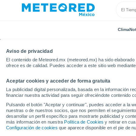
Clima
Not
Aviso de privacidad
El contenido de Meteored.mx (meteored.mx) ha sido elaborado p
ofrece es de calidad. Puedes acceder a este sitio web mediante
Aceptar cookies y acceder de forma gratuita
Inicio
Estados Unidos
Estado de Iowa
Conesvill
La publicidad digital personalizada, basada en la información r
financiar nuestra actividad para seguir ofreciéndote contenido c
Clima en Conesville - I
Pulsando el botón "Aceptar y continuar", puedes acceder a la w
nuestras o de nuestros socios, que nos permiten el seguimiento
13:10
Viernes
desarrollar un perfil específico para mostrarte publicidad y co
más información en nuestra
Política de Cookies
y retirar en cu
Configuración de cookies
que aparece disponible en el pie de n
Parcialmente nuboso