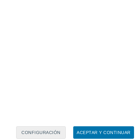
Calendario lunar
Lun
Mar
Mié
Jue
Vie
Sáb
Dom
7
8
9
10
11
12
13
14
15
16
17
18
19
20
CONFIGURACIÓN
ACEPTAR Y CONTINUAR