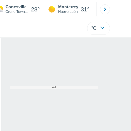
Conesville
Monterrey
Mexicali
28°
31°
Orono Township
Nuevo León
Baja C
°C