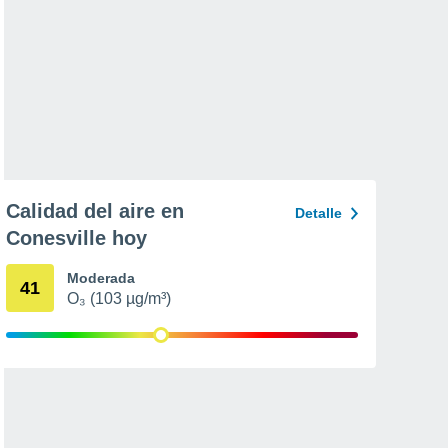
Calidad del aire en
Detalle
Conesville hoy
Moderada
41
O₃ (103 µg/m³)