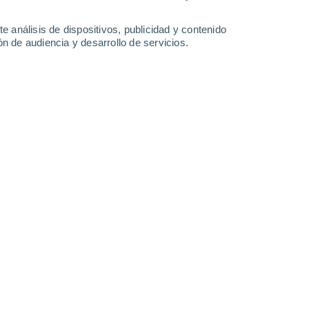
5.8 mm
4.2 mm
8.5 mm
32°
/
22°
30°
/
21°
29°
/
20°
30°
/
20°
e análisis de dispositivos, publicidad y contenido
n de audiencia y desarrollo de servicios.
-
31
km/h
13
-
35
km/h
14
-
41
km/h
8
-
17
km/h
agosto
uboso
Sur
6 Alto
9
-
21 km/h
FPS:
15-25
uboso
Sur
6 Alto
8
-
21 km/h
FPS:
15-25
Sur
6 Alto
10
-
22 km/h
FPS:
15-25
Sur
5 Medio
14
-
27 km/h
FPS:
6-10