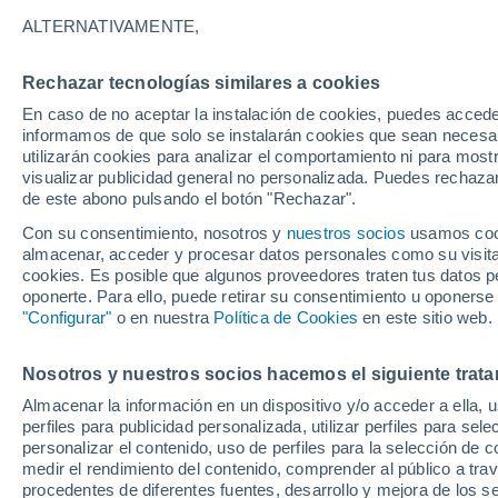
27°
ALTERNATIVAMENTE,
Rechazar tecnologías similares a cookies
UV
6 Alto
En caso de no aceptar la instalación de cookies, puedes accede
Sensación de 29°
FPS
15-25
informamos de que solo se instalarán cookies que sean necesari
utilizarán cookies para analizar el comportamiento ni para most
visualizar publicidad general no personalizada. Puedes rechazar
de este abono pulsando el botón "Rechazar".
Plantas
Tu Poto puede duplicar el tamaño de sus hoja
Con su consentimiento, nosotros y
nuestros socios
usamos cooki
clave está en hacerlo trepar en lugar de dejar
almacenar, acceder y procesar datos personales como su visita e
colgar
cookies. Es posible que algunos proveedores traten tus datos pe
Clima 1 - 7 días
Por hora
Actualidad
Mapa de nub
oponerte. Para ello, puede retirar su consentimiento u oponerse
"Configurar"
o en nuestra
Política de Cookies
en este sitio web.
Nosotros y nuestros socios hacemos el siguiente trata
Mañana
Domingo
Hoy
Almacenar la información en un dispositivo y/o acceder a ella, 
8 Ago
9 Ago
7 Ago
perfiles para publicidad personalizada, utilizar perfiles para sele
personalizar el contenido, uso de perfiles para la selección de c
medir el rendimiento del contenido, comprender al público a tra
procedentes de diferentes fuentes, desarrollo y mejora de los se
70%
60%