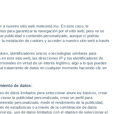
r a nuestro sitio web meteored.mx. En este caso, te
as para garantizar la navegación por el sitio web, pero no se
rar publicidad o contenido personalizado, aunque sí podrás
 la instalación de cookies y acceder a nuestro sitio web a través
s: la
es, identificadores únicos o tecnologías similares para
lo
n este sitio web, las direcciones IP y los identificadores de
rsonales en virtud de un interés legítimo, algo a lo que puedes
osidad
Radar de lluvia
Satélites
Modelos
 al tratamiento de datos en cualquier momento haciendo clic en
miento de datos:
Lunes
Martes
Miércoles
Jueves
uso de datos limitados para seleccionar anuncios básicos, crear
10 Ago
11 Ago
12 Ago
13 Ago
ccionar la publicidad personalizada, crear un perfil para
ontenido personalizado, medir el rendimiento de la publicidad,
vés de estadísticas o a través de la combinación de datos
rvicios, uso de datos limitados con el objetivo de seleccionar el
80%
80%
60%