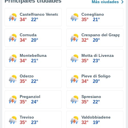
Principales ciudades
Más ciudades
Castelfranco Veneto
Conegliano
34°
22°
35°
21°
Cornuda
Crespano del Grappa
34°
20°
32°
20°
Montebelluna
Motta di Livenza
34°
21°
35°
23°
Oderzo
Pieve di Soligo
35°
22°
34°
20°
Preganziol
Spresiano
35°
24°
35°
22°
Treviso
Valdobbiadene
35°
23°
32°
19°