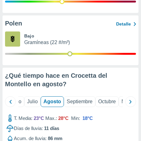
ados con el
 seleccionar
o.
calización
Polen
Detalle
precisa e
ión mediante
Bajo
Gramíneas (22 #/m³)
, publicidad
dos,
 publicidad
,
¿Qué tiempo hace en Crocetta del
ón de
 desarrollo
Montello en
agosto
?
s.
tros 1199
yo
Junio
Julio
Agosto
Septiembre
Octubre
Noviemb
ios
T. Media:
23°C
Max.:
28°C
Min:
18°C
Días de lluvia:
11
días
Acum. de lluvia:
86 mm