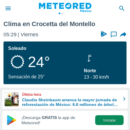
Clima en Crocetta del Montello
privacidad
05:29
Viernes
...
o de
mx
mx) ha sido
Soleado
or
24°
es para
ue la
 que se
Norte
e calidad.
Sensación de 25°
13
30 km/h
eder a este
ediante las
opciones:
Última hora
Claudia Sheinbaum arranca la mayor jornada de
ookies y
reforestación de México: 6.6 millones de árboles
e forma
este 9 de agosto
¡Descarga
GRATIS
la app de
Instalar
d digital
Meteored!
ada, basada