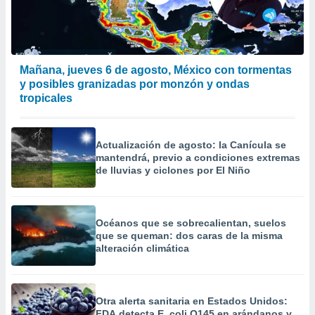
Mañana, jueves 6 de agosto, México con tormentas
y posibles granizadas por monzón y ondas
tropicales
Actualización de agosto: la Canícula se
mantendrá, previo a condiciones extremas
de lluvias y ciclones por El Niño
Océanos que se sobrecalientan, suelos
que se queman: dos caras de la misma
alteración climática
Otra alerta sanitaria en Estados Unidos:
FDA detecta E. coli O145 en arándanos y