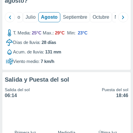
agosto
?
ados con el
 seleccionar
o.
yo
Junio
Julio
Agosto
Septiembre
Octubre
Noviemb
calización
precisa e
ión mediante
T. Media:
25°C
Max.:
29°C
Min:
23°C
Días de lluvia:
28
días
, publicidad
Acum. de lluvia:
131 mm
dos,
 publicidad
Viento medio:
7 km/h
,
ón de
 desarrollo
Salida y Puesta del sol
s.
Salida del sol
Puesta del sol
tros 1199
06:14
18:46
ios
Primera luz
Mediodía
Última luz