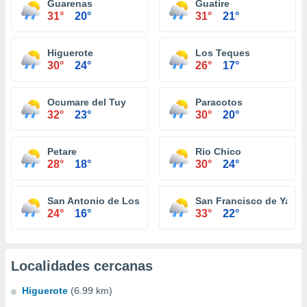
Guarenas
Guatire
31°
20°
31°
21°
Higuerote
Los Teques
30°
24°
26°
17°
Ocumare del Tuy
Paracotos
32°
23°
30°
20°
Petare
Rio Chico
28°
18°
30°
24°
San Antonio de Los Altos
San Francisco de Yare
24°
16°
33°
22°
Localidades cercanas
Higuerote
(6.99 km)