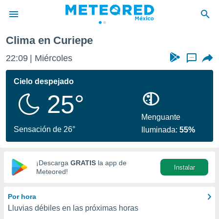
Clima en Curiepe
privacidad
22:09
Miércoles
...
o de
mx
mx) ha sido
Cielo despejado
or
25°
es para
ue la
 que se
Menguante
e calidad.
Sensación de 26°
Iluminada:
55%
eder a este
ediante las
opciones:
¡Descarga
GRATIS
la app de
Instalar
ookies y
Meteored!
e forma
Por hora
d digital
Lluvias débiles en las próximas horas
ada, basada