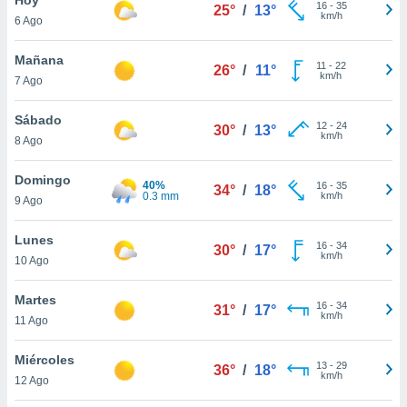
ublicidad y
16
-
35
25°
/
13°
km/h
6 Ago
do en
 mismo.
Mañana
11
-
22
26°
/
11°
sultar más
km/h
7 Ago
 en nuestra
 Cookies
y
Sábado
12
-
24
ualquier
30°
/
13°
km/h
8 Ago
ento
 botón
Domingo
40%
16
-
35
34°
/
18°
ación de
0.3 mm
km/h
9 Ago
kies
 disponible
Lunes
16
-
34
e nuestra
30°
/
17°
km/h
10 Ago
.
Martes
IVAMENTE,
16
-
34
31°
/
17°
km/h
11 Ago
as
Miércoles
13
-
29
36°
/
18°
 a cookies
km/h
12 Ago
 no aceptar