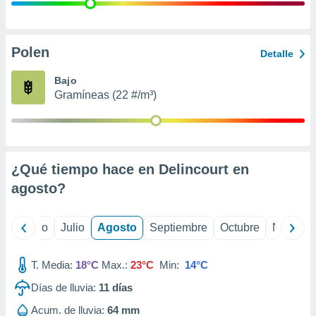
ados con el
 seleccionar
o.
calización
Polen
Detalle
precisa e
ión mediante
Bajo
Gramíneas (22 #/m³)
, publicidad
dos,
 publicidad
,
¿Qué tiempo hace en Delincourt en
ón de
 desarrollo
agosto
?
s.
tros 1199
yo
Junio
Julio
Agosto
Septiembre
Octubre
Noviemb
ios
T. Media:
18°C
Max.:
23°C
Min:
14°C
Días de lluvia:
11
días
Acum. de lluvia:
64 mm