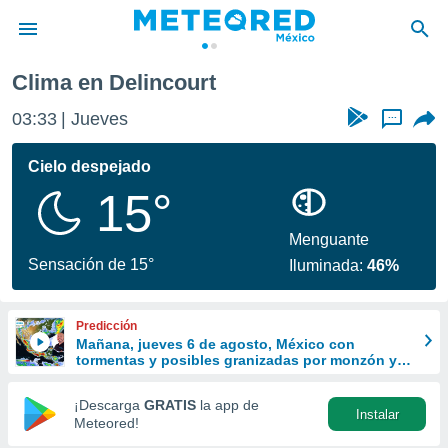
Clima en Delincourt
privacidad
03:33
Jueves
...
o de
mx
mx) ha sido
Cielo despejado
or
15°
es para
ue la
 que se
Menguante
e calidad.
Sensación de 15°
Iluminada:
46%
eder a este
ediante las
opciones:
Predicción
Mañana, jueves 6 de agosto, México con
ookies y
tormentas y posibles granizadas por monzón y
e forma
ondas tropicales
¡Descarga
GRATIS
la app de
Instalar
d digital
Meteored!
ada, basada