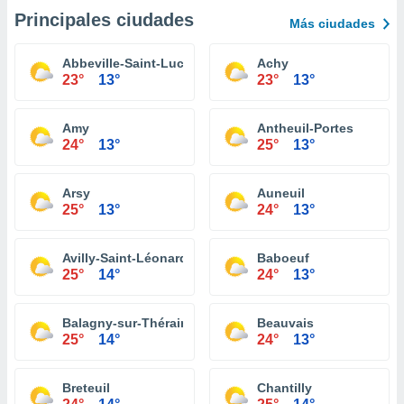
Principales ciudades
Más ciudades
Abbeville-Saint-Lucien
Achy
23°
13°
23°
13°
Amy
Antheuil-Portes
24°
13°
25°
13°
Arsy
Auneuil
25°
13°
24°
13°
Avilly-Saint-Léonard
Baboeuf
25°
14°
24°
13°
Balagny-sur-Thérain
Beauvais
25°
14°
24°
13°
Breteuil
Chantilly