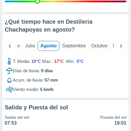
ados con el
 seleccionar
o.
calización
¿Qué tiempo hace en Destileria
precisa e
Chachapoyas en
agosto
?
ión mediante
, publicidad
yo
Junio
Julio
Agosto
Septiembre
Octubre
Noviemb
dos,
 publicidad
T. Media:
10°C
Max.:
17°C
Min:
5°C
,
Días de lluvia:
9
días
ón de
 desarrollo
Acum. de lluvia:
57 mm
s.
Viento medio:
5 km/h
tros 1199
ios
Salida y Puesta del sol
Salida del sol
Puesta del sol
07:53
19:01