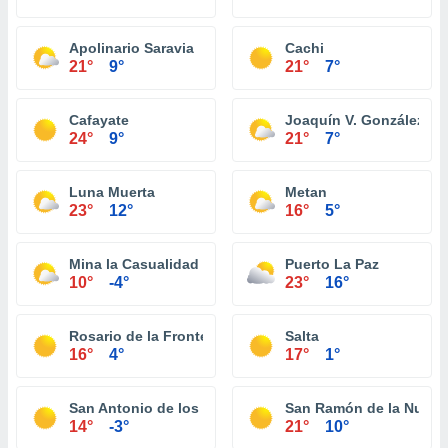
Apolinario Saravia
Cachi
21°
9°
21°
7°
Cafayate
Joaquín V. González
24°
9°
21°
7°
Luna Muerta
Metan
23°
12°
16°
5°
Mina la Casualidad
Puerto La Paz
10°
-4°
23°
16°
Rosario de la Frontera
Salta
16°
4°
17°
1°
San Antonio de los Cobres
San Ramón de la Nueva
14°
-3°
21°
10°