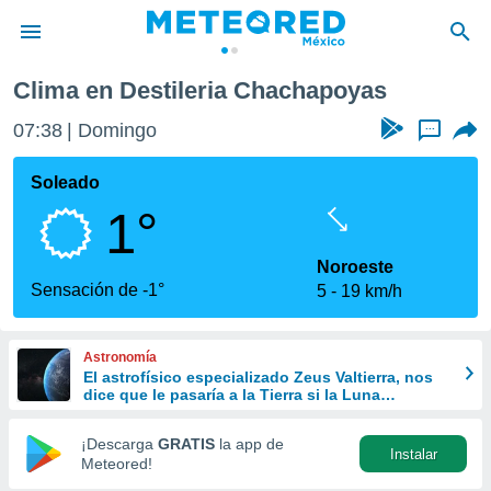
Clima en Destileria Chachapoyas
privacidad
07:38
Domingo
...
o de
mx
mx) ha sido
Soleado
or
1°
es para
ue la
 que se
Noroeste
e calidad.
Sensación de -1°
5
19 km/h
eder a este
ediante las
opciones:
Astronomía
El astrofísico especializado Zeus Valtierra, nos
ookies y
dice que le pasaría a la Tierra si la Luna
e forma
desapareciera
¡Descarga
GRATIS
la app de
Instalar
d digital
Meteored!
ada, basada