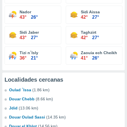
Nador
Sidi Aissa
43°
26°
42°
27°
Sidi Jaber
Taghzirt
43°
27°
42°
27°
Tizi n´Isly
Zaouia ech Cheikh
36°
21°
41°
26°
Localidades cercanas
Oulad ´lssa
(1.86 km)
Douar Chebb
(8.66 km)
Jdid
(13.06 km)
Douar Oulad Sassi
(14.35 km)
Douar el Khlot
(14.56 km)