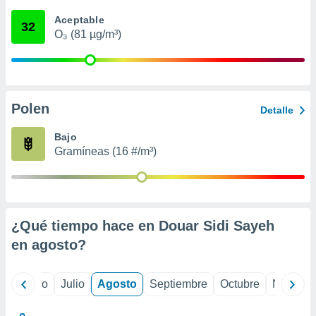
ados con el
 seleccionar
Aceptable
32
o.
O₃ (81 µg/m³)
calización
precisa e
ión mediante
, publicidad
Polen
Detalle
dos,
Bajo
 publicidad
Gramíneas (16 #/m³)
,
ón de
 desarrollo
s.
tros 1199
¿Qué tiempo hace en Douar Sidi Sayeh
ios
en
agosto
?
yo
Junio
Julio
Agosto
Septiembre
Octubre
Noviemb