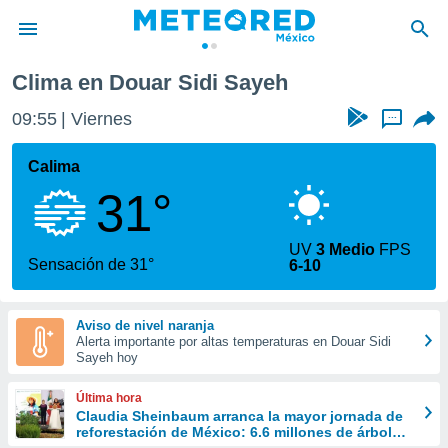
Clima en Douar Sidi Sayeh
privacidad
09:55
Viernes
...
o de
mx
mx) ha sido
Calima
or
31°
es para
ue la
 que se
UV
3 Medio
FPS
e calidad.
Sensación de 31°
6-10
eder a este
ediante las
opciones:
Aviso de nivel naranja
Alerta importante por altas temperaturas en Douar Sidi
ookies y
Sayeh hoy
e forma
Última hora
d digital
Claudia Sheinbaum arranca la mayor jornada de
reforestación de México: 6.6 millones de árboles
ada, basada