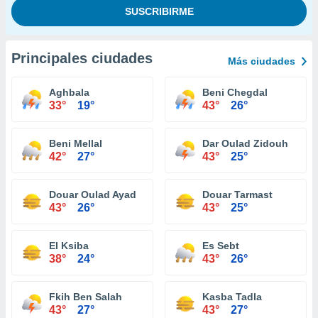
Principales ciudades
Más ciudades
Aghbala
Beni Chegdal
33°
19°
43°
26°
Beni Mellal
Dar Oulad Zidouh
42°
27°
43°
25°
Douar Oulad Ayad
Douar Tarmast
43°
26°
43°
25°
El Ksiba
Es Sebt
38°
24°
43°
26°
Fkih Ben Salah
Kasba Tadla
43°
27°
43°
27°