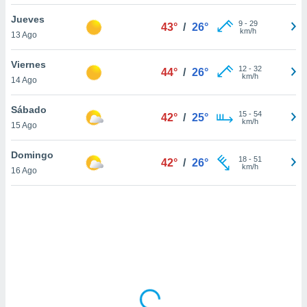
ón de
uedes
Jueves
9
-
29
43°
/
26°
uestro sitio
km/h
13 Ago
ed.mx. En
te
Viernes
 de que
12
-
32
44°
/
26°
km/h
14 Ago
talarán
e sean
para
Sábado
15
-
54
42°
/
25°
a
km/h
15 Ago
por el sitio
o se
Domingo
18
-
51
cookies para
42°
/
26°
km/h
16 Ago
nto ni para
licidad o
ado, aunque
sualizar
general no
ada. Puedes
 instalación
y acceder a
io web a