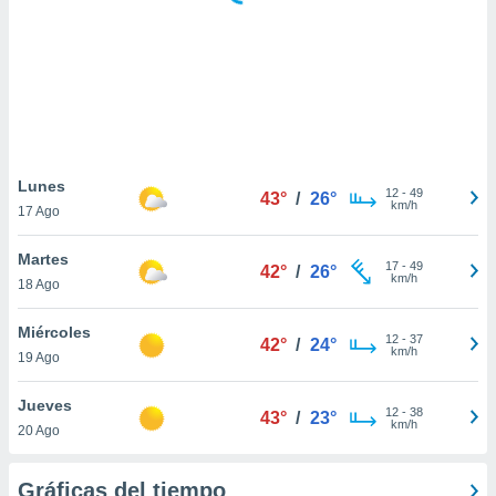
ste abono
 botón
.
nto,
cios
kies,
Lunes
12
-
49
ores únicos
43°
/
26°
km/h
17 Ago
as similares
nar,
Martes
rocesar
17
-
49
42°
/
26°
km/h
onales como
18 Ago
 este sitio
recciones IP
Miércoles
12
-
37
42°
/
24°
ficadores de
km/h
19 Ago
 posible
s
Jueves
 traten tus
12
-
38
43°
/
23°
km/h
nales en
20 Ago
 interés
go a lo que
Gráficas del tiempo
nerte. Para