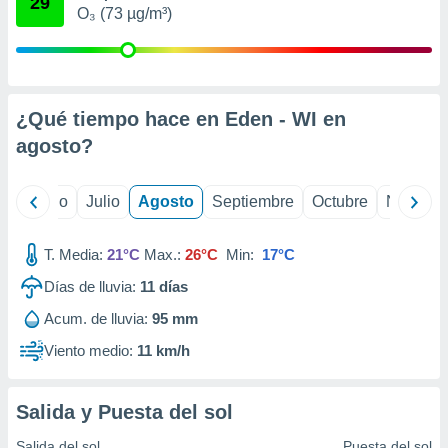
29
ados con el
O₃ (73 µg/m³)
 seleccionar
o.
calización
precisa e
ión mediante
¿Qué tiempo hace en Eden - WI en
agosto
?
, publicidad
dos,
yo
Junio
Julio
Agosto
Septiembre
Octubre
Noviemb
 publicidad
,
ón de
T. Media:
21°C
Max.:
26°C
Min:
17°C
 desarrollo
s.
Días de lluvia:
11
días
tros 1199
Acum. de lluvia:
95 mm
ios
Viento medio:
11 km/h
Salida y Puesta del sol
Salida del sol
Puesta del sol