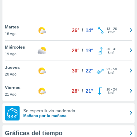
ste abono
 botón
.
Martes
13
-
26
26°
/
14°
nto,
km/h
18 Ago
cios
Miércoles
kies,
20
-
41
29°
/
19°
km/h
19 Ago
ores únicos
as similares
nar,
Jueves
23
-
50
30°
/
22°
rocesar
km/h
20 Ago
onales como
 este sitio
Viernes
recciones IP
10
-
24
28°
/
21°
km/h
21 Ago
ficadores de
 posible
s
Se espera lluvia moderada
 traten tus
Mañana por la mañana
nales en
 interés
go a lo que
Gráficas del tiempo
nerte. Para