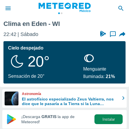
Clima en Eden - WI
privacidad
22:42
Sábado
...
o de
mx
mx) ha sido
Cielo despejado
or
20°
es para
ue la
 que se
Menguante
e calidad.
Sensación de 20°
Iluminada:
21%
eder a este
ediante las
opciones:
Astronomía
El astrofísico especializado Zeus Valtierra, nos
ookies y
dice que le pasaría a la Tierra si la Luna
e forma
desapareciera
¡Descarga
GRATIS
la app de
Instalar
d digital
Meteored!
ada, basada