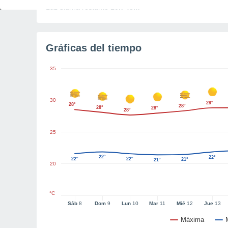
Luz diurna restante
10h 43m
Gráficas del tiempo
35
30
29°
28°
28°
28°
28°
28°
25
22°
22°
22°
22°
21°
21°
20
°C
Sáb
8
Dom
9
Lun
10
Mar
11
Mié
12
Jue
13
Máxima