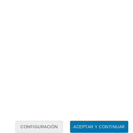
Calendario lunar
Lun
Mar
Mié
Jue
Vie
Sáb
Dom
8
9
10
11
12
13
14
15
16
17
18
19
20
21
CONFIGURACIÓN
ACEPTAR Y CONTINUAR