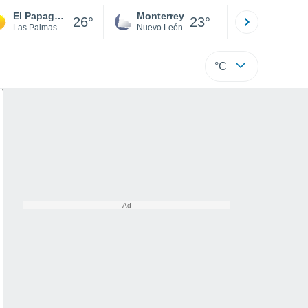
El Papagayo
Monterrey
Mexicali
26°
23°
Las Palmas
Nuevo León
Baja C
°C