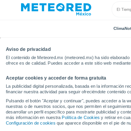
Clima
Not
Aviso de privacidad
El contenido de Meteored.mx (meteored.mx) ha sido elaborado p
ofrece es de calidad. Puedes acceder a este sitio web mediante
Aceptar cookies y acceder de forma gratuita
Inicio
España
Canarias
Provincia de Las Palma
La publicidad digital personalizada, basada en la información r
financiar nuestra actividad para seguir ofreciéndote contenido c
Clima en El Papagayo
Pulsando el botón "Aceptar y continuar", puedes acceder a la w
nuestras o de nuestros socios, que nos permiten el seguimiento
10:23
Sábado
desarrollar un perfil específico para mostrarte publicidad y co
más información en nuestra
Política de Cookies
y retirar en cu
Configuración de cookies
que aparece disponible en el pie de n
Soleado