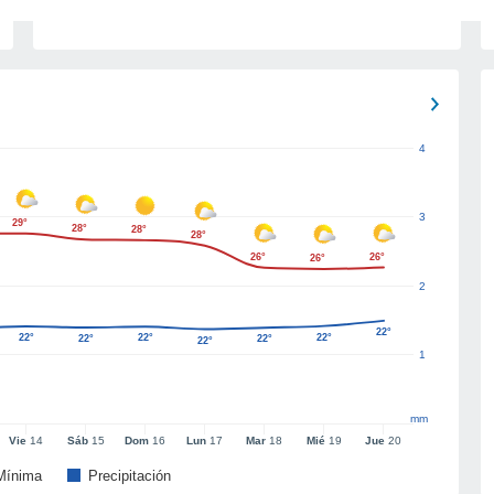
4
3
29°
28°
28°
28°
26°
26°
26°
2
22°
22°
22°
22°
22°
22°
22°
1
mm
Vie
14
Sáb
15
Dom
16
Lun
17
Mar
18
Mié
19
Jue
20
Mínima
Precipitación