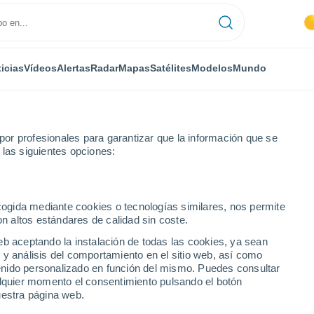
icias
Vídeos
Alertas
Radar
Mapas
Satélites
Modelos
Mundo
or profesionales para garantizar que la información que se
 las siguientes opciones:
s
El Papagayo
ecogida mediante cookies o tecnologías similares, nos permite
on altos estándares de calidad sin coste.
eb aceptando la instalación de todas las cookies, ya sean
 y análisis del comportamiento en el sitio web, así como
...
ntenido personalizado en función del mismo. Puedes consultar
alquier momento el consentimiento pulsando el botón
Por hora
uestra página web.
Cielos despejados en las
próximas horas