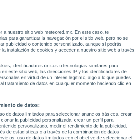
Aviso de nivel amarillo
Alerta moderada por viento en El
Papagayo hoy
r a nuestro sitio web meteored.mx. En este caso, te
/h
as para garantizar la navegación por el sitio web, pero no se
rar publicidad o contenido personalizado, aunque sí podrás
 la instalación de cookies y acceder a nuestro sitio web a través
 vive
es, identificadores únicos o tecnologías similares para
a
n este sitio web, las direcciones IP y los identificadores de
rsonales en virtud de un interés legítimo, algo a lo que puedes
eratura
Radar de lluvia
Satélites
Modelos
 al tratamiento de datos en cualquier momento haciendo clic en
miento de datos:
Martes
Miércoles
Jueves
Viernes
uso de datos limitados para seleccionar anuncios básicos, crear
11 Ago
12 Ago
13 Ago
14 Ago
ccionar la publicidad personalizada, crear un perfil para
ontenido personalizado, medir el rendimiento de la publicidad,
vés de estadísticas o a través de la combinación de datos
rvicios, uso de datos limitados con el objetivo de seleccionar el