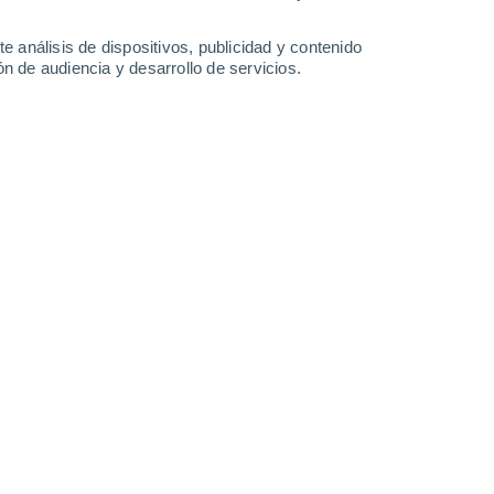
28°
/
21°
28°
/
21°
29°
/
22°
29°
/
22°
e análisis de dispositivos, publicidad y contenido
n de audiencia y desarrollo de servicios.
-
37
km/h
24
-
40
km/h
26
-
41
km/h
24
-
39
km/h
osto
Norte
2 Bajo
20
-
33 km/h
FPS:
no
Norte
5 Medio
19
-
33 km/h
FPS:
6-10
Norte
7 Alto
19
-
31 km/h
FPS:
15-25
Norte
9 ¡Muy Alto!
19
-
32 km/h
FPS:
25-50