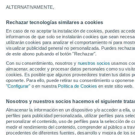
25°
ALTERNATIVAMENTE,
Rechazar tecnologías similares a cookies
Norte
En caso de no aceptar la instalación de cookies, puedes accede
Sensación de 25°
20
-
33 km
informamos de que solo se instalarán cookies que sean necesari
utilizarán cookies para analizar el comportamiento ni para most
visualizar publicidad general no personalizada. Puedes rechazar
de este abono pulsando el botón "Rechazar".
Ocio
Gran fiesta gatuna en CDMX: este 9 de agosto
Con su consentimiento, nosotros y
nuestros socios
usamos cooki
el GatoFest, un evento familiar y altruista par
almacenar, acceder y procesar datos personales como su visita e
ayudar
cookies. Es posible que algunos proveedores traten tus datos pe
Clima 1 - 7 días
Por hora
Actualidad
Mapa de temp
oponerte. Para ello, puede retirar su consentimiento u oponerse
"Configurar"
o en nuestra
Política de Cookies
en este sitio web.
Nosotros y nuestros socios hacemos el siguiente trata
Mañana
Lunes
Hoy
Almacenar la información en un dispositivo y/o acceder a ella, 
9 Ago
10 Ago
8 Ago
perfiles para publicidad personalizada, utilizar perfiles para sele
personalizar el contenido, uso de perfiles para la selección de c
medir el rendimiento del contenido, comprender al público a tra
procedentes de diferentes fuentes, desarrollo y mejora de los se