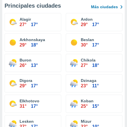
Principales ciudades
Más ciudades
Alagir
Ardon
27°
17°
29°
17°
Arkhonskaya
Beslan
29°
18°
30°
17°
Buron
Chikola
26°
13°
27°
18°
Digora
Dzinaga
29°
17°
23°
11°
Elkhotovo
Koban
31°
17°
25°
15°
Lesken
Mizur
27°
17°
22°
10°