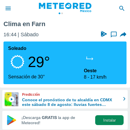
Clima en Farn
privacidad
16:44
Sábado
...
o de
mx
mx) ha sido
Soleado
or
29°
es para
ue la
 que se
Oeste
e calidad.
Sensación de 30°
8
17 km/h
eder a este
ediante las
opciones:
Predicción
Conoce el pronóstico de tu alcaldía en CDMX
ookies y
este sábado 8 de agosto: lluvias fuertes
e forma
refrescarán las temperaturas
¡Descarga
GRATIS
la app de
Instalar
d digital
Meteored!
ada, basada