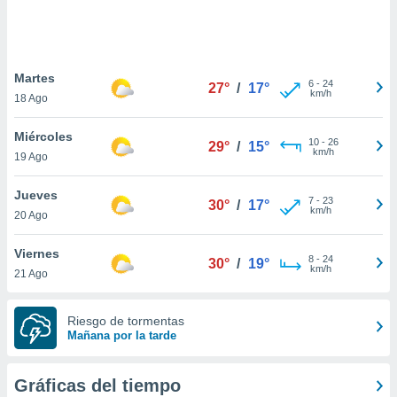
ste abono
 botón
.
Martes
6
-
24
27°
/
17°
nto,
km/h
18 Ago
cios
Miércoles
kies,
10
-
26
29°
/
15°
km/h
19 Ago
ores únicos
as similares
nar,
Jueves
7
-
23
30°
/
17°
rocesar
km/h
20 Ago
onales como
 este sitio
Viernes
recciones IP
8
-
24
30°
/
19°
km/h
21 Ago
ficadores de
 posible
s
Riesgo de tormentas
 traten tus
Mañana por la tarde
nales en
 interés
go a lo que
Gráficas del tiempo
nerte. Para