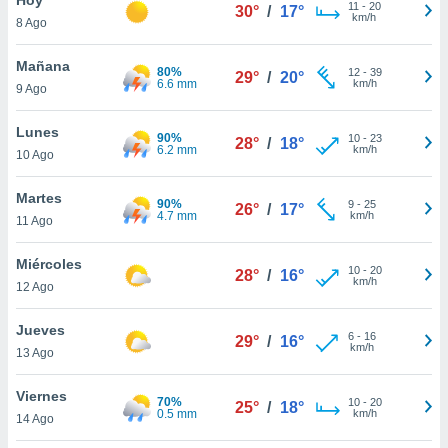
ublicidad y
11
-
20
30°
/
17°
km/h
8 Ago
do en
 mismo.
Mañana
80%
12
-
39
29°
/
20°
sultar más
6.6 mm
km/h
9 Ago
 en nuestra
 Cookies
y
Lunes
90%
10
-
23
ualquier
28°
/
18°
6.2 mm
km/h
10 Ago
ento
 botón
Martes
90%
9
-
25
26°
/
17°
ación de
4.7 mm
km/h
11 Ago
kies
 disponible
Miércoles
10
-
20
e nuestra
28°
/
16°
km/h
12 Ago
.
Jueves
IVAMENTE,
6
-
16
29°
/
16°
km/h
13 Ago
as
Viernes
70%
10
-
20
25°
/
18°
 a cookies
0.5 mm
km/h
14 Ago
 no aceptar