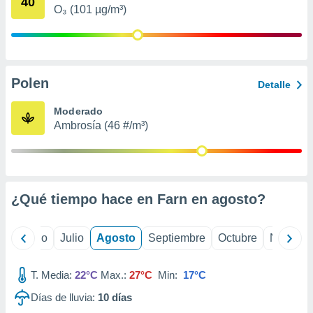
40
ados con el
O₃ (101 µg/m³)
 seleccionar
o.
calización
precisa e
ión mediante
Polen
Detalle
, publicidad
Moderado
Ambrosía (46 #/m³)
dos,
 publicidad
,
ón de
 desarrollo
s.
¿Qué tiempo hace en Farn en
agosto
?
tros 1199
ios
yo
Junio
Julio
Agosto
Septiembre
Octubre
Noviemb
T. Media:
22°C
Max.:
27°C
Min:
17°C
Días de lluvia:
10
días