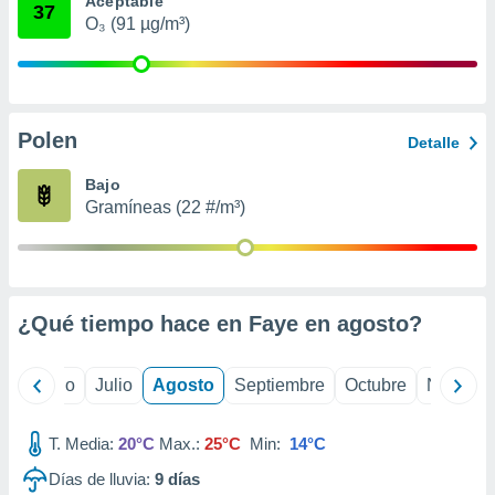
Aceptable
ados con el
37
 seleccionar
O₃ (91 µg/m³)
o.
calización
precisa e
ión mediante
Polen
Detalle
, publicidad
Bajo
dos,
Gramíneas (22 #/m³)
 publicidad
,
ón de
 desarrollo
s.
¿Qué tiempo hace en Faye en
agosto
?
tros 1199
ios
yo
Junio
Julio
Agosto
Septiembre
Octubre
Noviemb
T. Media:
20°C
Max.:
25°C
Min:
14°C
Días de lluvia:
9
días