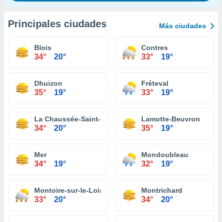
Principales ciudades
Más ciudades
Blois
Contres
34°
20°
33°
19°
Dhuizon
Fréteval
35°
19°
33°
19°
La Chaussée-Saint-Victor
Lamotte-Beuvron
34°
20°
35°
19°
Mer
Mondoubleau
34°
19°
32°
19°
Montoire-sur-le-Loir
Montrichard
33°
20°
34°
20°