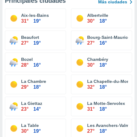
Principales ciudades
Más ciudades
Aix-les-Bains
Albertville
31°
19°
30°
18°
Beaufort
Bourg-Saint-Maurice
27°
19°
27°
16°
Bozel
Chambéry
28°
16°
30°
18°
La Chambre
La Chapelle-du-Mont-d
29°
18°
32°
18°
La Giettaz
La Motte-Servolex
23°
14°
31°
18°
La Table
Les Avanchers-Valmorel
30°
19°
27°
18°