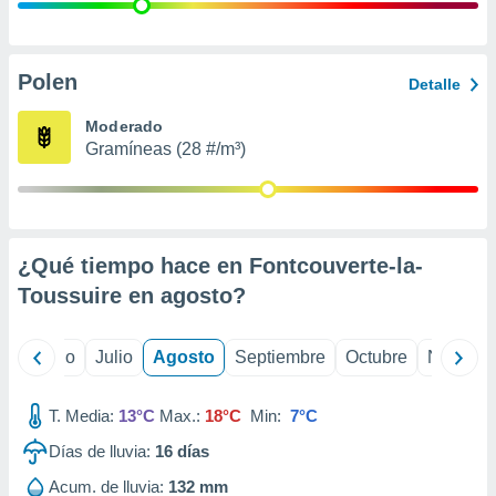
ados con el
 seleccionar
o.
calización
Polen
Detalle
precisa e
ión mediante
Moderado
Gramíneas (28 #/m³)
, publicidad
dos,
 publicidad
,
¿Qué tiempo hace en Fontcouverte-la-
ón de
 desarrollo
Toussuire en
agosto
?
s.
tros 1199
yo
Junio
Julio
Agosto
Septiembre
Octubre
Noviemb
ios
T. Media:
13°C
Max.:
18°C
Min:
7°C
Días de lluvia:
16
días
Acum. de lluvia:
132 mm