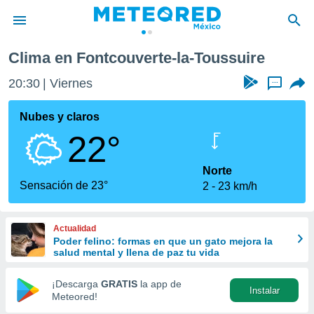
verte-la-Toussuire
Clima en Fontcouverte-la-Toussuire
privacidad
20:30
Viernes
...
o de
mx
mx) ha sido
Nubes y claros
or
22°
es para
ue la
 que se
Norte
e calidad.
Sensación de 23°
2
23 km/h
eder a este
ediante las
opciones:
Actualidad
Poder felino: formas en que un gato mejora la
ookies y
salud mental y llena de paz tu vida
e forma
¡Descarga
GRATIS
la app de
Instalar
d digital
Meteored!
ada, basada