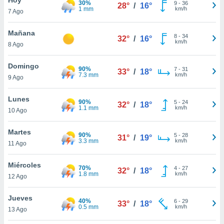
30%
ublicidad y
9
-
36
28°
/
16°
1 mm
km/h
7 Ago
do en
 mismo.
Mañana
8
-
34
32°
/
16°
sultar más
km/h
8 Ago
 en nuestra
 Cookies
y
Domingo
90%
7
-
31
ualquier
33°
/
18°
7.3 mm
km/h
9 Ago
ento
 botón
Lunes
90%
5
-
24
32°
/
18°
ación de
1.1 mm
km/h
10 Ago
kies
 disponible
Martes
90%
5
-
28
e nuestra
31°
/
19°
3.3 mm
km/h
11 Ago
.
Miércoles
IVAMENTE,
70%
4
-
27
32°
/
18°
1.8 mm
km/h
12 Ago
as
Jueves
40%
6
-
29
33°
/
18°
 a cookies
0.5 mm
km/h
13 Ago
 no aceptar