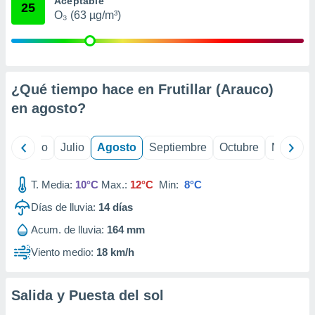
Aceptable
ados con el
25
 seleccionar
O₃ (63 µg/m³)
o.
calización
precisa e
ión mediante
¿Qué tiempo hace en Frutillar (Arauco)
, publicidad
en
agosto
?
dos,
 publicidad
yo
Junio
Julio
Agosto
Septiembre
Octubre
Noviemb
,
ón de
 desarrollo
T. Media:
10°C
Max.:
12°C
Min:
8°C
s.
Días de lluvia:
14
días
tros 1199
Acum. de lluvia:
164 mm
ios
Viento medio:
18 km/h
Salida y Puesta del sol