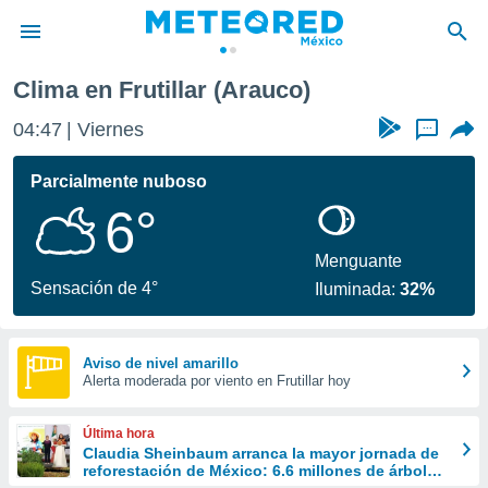
Clima en Frutillar (Arauco)
privacidad
04:47
Viernes
...
o de
mx
mx) ha sido
Parcialmente nuboso
or
6°
es para
ue la
 que se
Menguante
e calidad.
Sensación de 4°
Iluminada:
32%
eder a este
ediante las
opciones:
Aviso de nivel amarillo
Alerta moderada por viento en Frutillar hoy
ookies y
e forma
Última hora
d digital
Claudia Sheinbaum arranca la mayor jornada de
reforestación de México: 6.6 millones de árboles
ada, basada