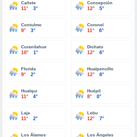
Cañete
Concepción
11°
3°
12°
5°
Contulmo
Coronel
9°
3°
11°
6°
Curanilahue
Dichato
10°
1°
12°
6°
Florida
Hualpencillo
9°
2°
12°
6°
Hualqui
Huépil
11°
4°
8°
0°
Laja
Lebu
11°
2°
12°
7°
Los Álamos
Los Ángeles