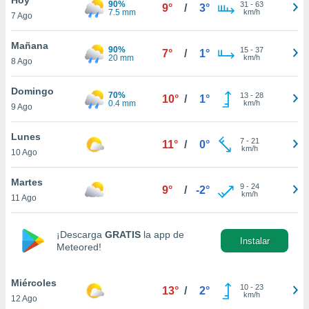
90%
ublicidad y
31
-
63
9°
/
3°
7.5 mm
km/h
7 Ago
do en
 mismo.
Mañana
90%
15
-
37
7°
/
1°
sultar más
20 mm
km/h
8 Ago
 en nuestra
 Cookies
y
Domingo
70%
13
-
28
ualquier
10°
/
1°
0.4 mm
km/h
9 Ago
ento
 botón
Lunes
7
-
21
11°
/
0°
ación de
km/h
10 Ago
kies
 disponible
Martes
9
-
24
e nuestra
9°
/
-2°
km/h
11 Ago
.
IVAMENTE,
¡Descarga
GRATIS
la app de
Instalar
Meteored!
as
 a cookies
Miércoles
10
-
23
13°
/
2°
km/h
12 Ago
 no aceptar