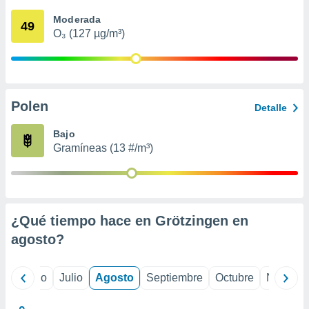
ados con el
 seleccionar
Moderada
49
o.
O₃ (127 µg/m³)
calización
precisa e
ión mediante
, publicidad
Polen
Detalle
dos,
Bajo
 publicidad
Gramíneas (13 #/m³)
,
ón de
 desarrollo
s.
tros 1199
¿Qué tiempo hace en Grötzingen en
ios
agosto
?
yo
Junio
Julio
Agosto
Septiembre
Octubre
Noviemb