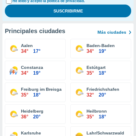
He leído y acepto la política de privacidad.
Principales ciudades
Más ciudades
Aalen
Baden-Baden
34°
17°
34°
19°
Constanza
Estútgart
34°
19°
35°
18°
Freiburg im Breisgau
Friedrichshafen
35°
18°
32°
20°
Heidelberg
Heilbronn
36°
20°
35°
18°
Karlsruhe
Lahr/Schwarzwald