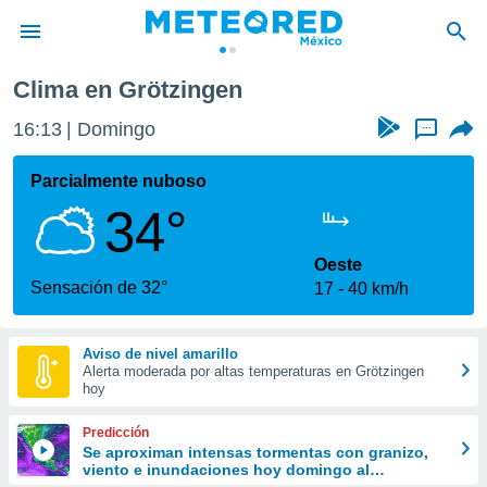
Clima en Grötzingen
privacidad
16:13
Domingo
...
o de
mx
mx) ha sido
Parcialmente nuboso
or
34°
es para
ue la
 que se
Oeste
e calidad.
Sensación de 32°
17
40 km/h
eder a este
ediante las
opciones:
Aviso de nivel amarillo
Alerta moderada por altas temperaturas en Grötzingen
ookies y
hoy
e forma
Predicción
d digital
Se aproximan intensas tormentas con granizo,
viento e inundaciones hoy domingo al
ada, basada