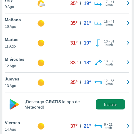
ublicidad y
17
-
41
35°
/
19°
km/h
9 Ago
do en
 mismo.
Mañana
18
-
43
35°
/
21°
sultar más
km/h
10 Ago
 en nuestra
 Cookies
y
Martes
13
-
31
ualquier
31°
/
19°
km/h
11 Ago
ento
 botón
Miércoles
13
-
33
33°
/
18°
ación de
km/h
12 Ago
kies
 disponible
Jueves
12
-
33
e nuestra
35°
/
18°
km/h
13 Ago
.
IVAMENTE,
¡Descarga
GRATIS
la app de
Instalar
Meteored!
as
 a cookies
Viernes
9
-
21
37°
/
21°
km/h
14 Ago
 no aceptar