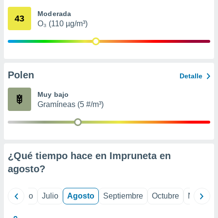
ados con el
 seleccionar
Moderada
43
o.
O₃ (110 µg/m³)
calización
precisa e
ión mediante
, publicidad
Polen
Detalle
dos,
Muy bajo
 publicidad
Gramíneas (5 #/m³)
,
ón de
 desarrollo
s.
tros 1199
¿Qué tiempo hace en Impruneta en
ios
agosto
?
yo
Junio
Julio
Agosto
Septiembre
Octubre
Noviemb