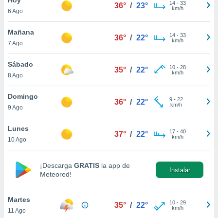
ublicidad y
14
-
33
36°
/
23°
km/h
6 Ago
do en
 mismo.
Mañana
14
-
33
36°
/
22°
sultar más
km/h
7 Ago
 en nuestra
 Cookies
y
Sábado
10
-
28
ualquier
35°
/
22°
km/h
8 Ago
ento
 botón
Domingo
9
-
22
36°
/
22°
ación de
km/h
9 Ago
kies
 disponible
Lunes
17
-
40
e nuestra
37°
/
22°
km/h
10 Ago
.
IVAMENTE,
¡Descarga
GRATIS
la app de
Instalar
Meteored!
as
 a cookies
Martes
10
-
29
35°
/
22°
km/h
11 Ago
 no aceptar