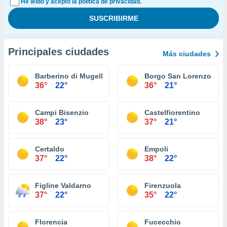
He leído y acepto la política de privacidad.
Principales ciudades
Más ciudades
Barberino di Mugello
Borgo San Lorenzo
36°
22°
36°
21°
Campi Bisenzio
Castelfiorentino
38°
23°
37°
21°
Certaldo
Empoli
37°
22°
38°
22°
Figline Valdarno
Firenzuola
37°
22°
35°
22°
Florencia
Fucecchio