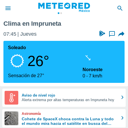
Clima en Impruneta
privacidad
07:45
Jueves
...
o de
mx
mx) ha sido
Soleado
or
26°
es para
ue la
 que se
Noroeste
e calidad.
Sensación de 27°
0
7 km/h
eder a este
ediante las
opciones:
Aviso de nivel rojo
Alerta extrema por altas temperaturas en Impruneta hoy
ookies y
e forma
Astronomía
d digital
Cohete de SpaceX choca contra la Luna y todo
el mundo mira hacia el satélite en busca del
ada, basada