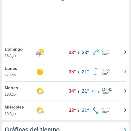
ste abono
 botón
.
nto,
cios
kies,
Domingo
7
-
31
ores únicos
33°
/
23°
km/h
16 Ago
as similares
nar,
Lunes
rocesar
6
-
25
35°
/
21°
km/h
onales como
17 Ago
 este sitio
recciones IP
Martes
13
-
42
34°
/
21°
ficadores de
km/h
18 Ago
 posible
s
Miércoles
 traten tus
5
-
27
32°
/
21°
km/h
nales en
19 Ago
 interés
go a lo que
Gráficas del tiempo
nerte. Para