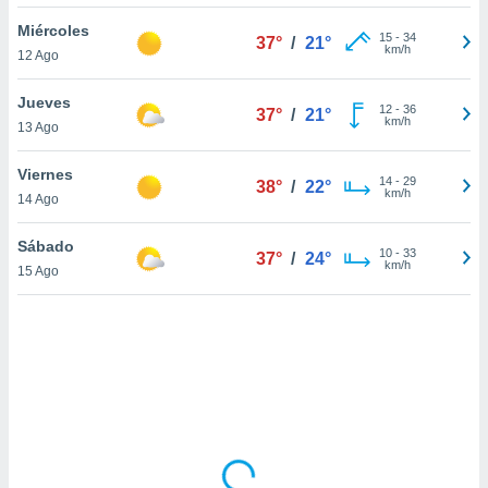
ón de
uedes
Miércoles
15
-
34
37°
/
21°
uestro sitio
km/h
12 Ago
ed.mx. En
te
Jueves
 de que
12
-
36
37°
/
21°
km/h
13 Ago
talarán
e sean
para
Viernes
14
-
29
38°
/
22°
a
km/h
14 Ago
por el sitio
o se
Sábado
10
-
33
cookies para
37°
/
24°
km/h
15 Ago
nto ni para
licidad o
ado, aunque
sualizar
general no
ada. Puedes
 instalación
y acceder a
io web a