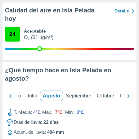
ados con el
 seleccionar
Calidad del aire en Isla Pelada
Detalle
o.
hoy
calización
precisa e
Aceptable
24
ión mediante
O₃ (61 µg/m³)
, publicidad
dos,
 publicidad
,
¿Qué tiempo hace en Isla Pelada en
ón de
agosto
?
 desarrollo
s.
yo
Junio
Julio
Agosto
Septiembre
Octubre
Noviemb
tros 1199
ios
T. Media:
4°C
Max.:
7°C
Min:
3°C
Días de lluvia:
22
días
Acum. de lluvia:
494 mm