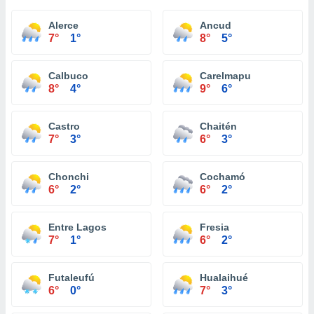
Alerce
Ancud
7°
1°
8°
5°
Calbuco
Carelmapu
8°
4°
9°
6°
Castro
Chaitén
7°
3°
6°
3°
Chonchi
Cochamó
6°
2°
6°
2°
Entre Lagos
Fresia
7°
1°
6°
2°
Futaleufú
Hualaihué
6°
0°
7°
3°