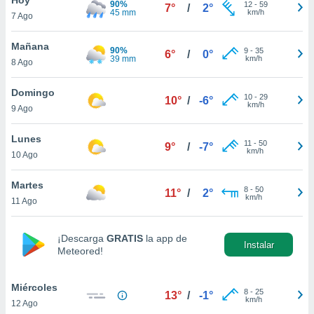
90%
ublicidad y
12
-
59
7°
/
2°
45 mm
km/h
7 Ago
do en
 mismo.
Mañana
90%
9
-
35
6°
/
0°
sultar más
39 mm
km/h
8 Ago
 en nuestra
 Cookies
y
Domingo
10
-
29
ualquier
10°
/
-6°
km/h
9 Ago
ento
 botón
Lunes
11
-
50
9°
/
-7°
ación de
km/h
10 Ago
kies
 disponible
Martes
8
-
50
e nuestra
11°
/
2°
km/h
11 Ago
.
IVAMENTE,
¡Descarga
GRATIS
la app de
Instalar
Meteored!
as
 a cookies
Miércoles
8
-
25
13°
/
-1°
km/h
12 Ago
 no aceptar