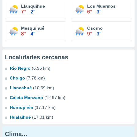
Llanquihue
Los Muermos
7°
2°
6°
3°
Mesquihué
Osorno
8°
4°
9°
3°
Localidades cercanas
Río Negro
(6.96 km)
Cholgo
(7.78 km)
Llancahué
(10.69 km)
Caleta Manzano
(12.97 km)
Hornopirén
(17.17 km)
Hualaihué
(17.31 km)
Clima...