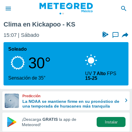
Clima en Kickapoo - KS
privacidad
15:07
Sábado
...
o de
mx
mx) ha sido
Soleado
or
30°
es para
ue la
 que se
UV
7 Alto
FPS
e calidad.
Sensación de 35°
15-25
eder a este
ediante las
opciones:
Predicción
La NOAA se mantiene firme en su pronóstico de
ookies y
una temporada de huracanes más tranquila
e forma
¡Descarga
GRATIS
la app de
Instalar
d digital
Meteored!
ada, basada