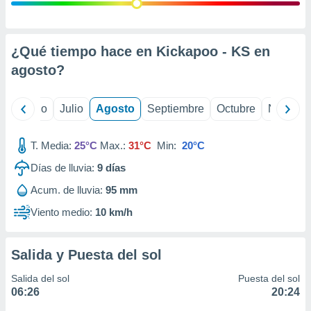
ados con el
 seleccionar
o.
calización
¿Qué tiempo hace en Kickapoo - KS en
precisa e
agosto
?
ión mediante
, publicidad
yo
Junio
Julio
Agosto
Septiembre
Octubre
Noviemb
dos,
 publicidad
T. Media:
25°C
Max.:
31°C
Min:
20°C
,
Días de lluvia:
9
días
ón de
 desarrollo
Acum. de lluvia:
95 mm
s.
Viento medio:
10 km/h
tros 1199
ios
Salida y Puesta del sol
Salida del sol
Puesta del sol
06:26
20:24