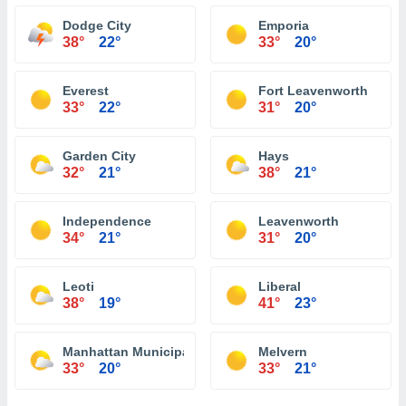
Dodge City
Emporia
38°
22°
33°
20°
Everest
Fort Leavenworth
33°
22°
31°
20°
Garden City
Hays
32°
21°
38°
21°
Independence
Leavenworth
34°
21°
31°
20°
Leoti
Liberal
38°
19°
41°
23°
Manhattan Municipal Airport Manhattan
Melvern
33°
20°
33°
21°