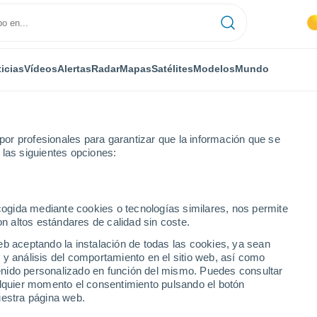
icias
Vídeos
Alertas
Radar
Mapas
Satélites
Modelos
Mundo
or profesionales para garantizar que la información que se
 las siguientes opciones:
e-d'Olonne
ecogida mediante cookies o tecnologías similares, nos permite
on altos estándares de calidad sin coste.
eb aceptando la instalación de todas las cookies, ya sean
 y análisis del comportamiento en el sitio web, así como
...
ntenido personalizado en función del mismo. Puedes consultar
alquier momento el consentimiento pulsando el botón
Por hora
uestra página web.
Se espera calima en las
próximas horas