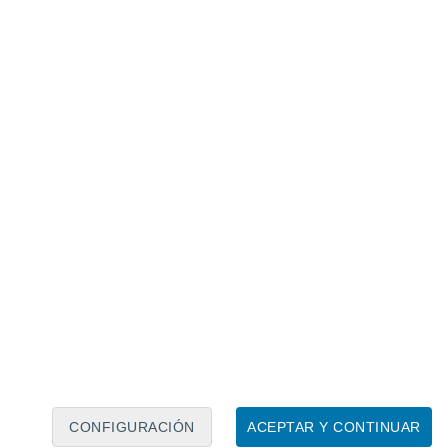
Calendario lunar
Lun
Mar
Mié
Jue
Vie
Sáb
Dom
8
9
10
11
12
13
14
15
16
17
18
19
20
21
CONFIGURACIÓN
ACEPTAR Y CONTINUAR