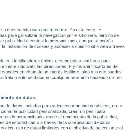
r a nuestro sitio web meteored.mx. En este caso, te
/h
as para garantizar la navegación por el sitio web, pero no se
rar publicidad o contenido personalizado, aunque sí podrás
 la instalación de cookies y acceder a nuestro sitio web a través
 vive
es, identificadores únicos o tecnologías similares para
a
n este sitio web, las direcciones IP y los identificadores de
rsonales en virtud de un interés legítimo, algo a lo que puedes
a
Radar de lluvia
Satélites
Modelos
 al tratamiento de datos en cualquier momento haciendo clic en
miento de datos:
Martes
Miércoles
Jueves
Viernes
uso de datos limitados para seleccionar anuncios básicos, crear
11 Ago
12 Ago
13 Ago
14 Ago
ccionar la publicidad personalizada, crear un perfil para
ontenido personalizado, medir el rendimiento de la publicidad,
vés de estadísticas o a través de la combinación de datos
rvicios, uso de datos limitados con el objetivo de seleccionar el