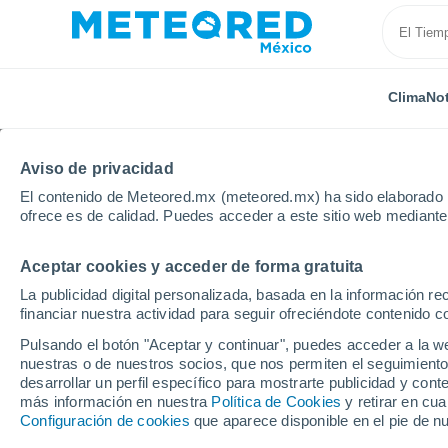
Clima
Not
Aviso de privacidad
El contenido de Meteored.mx (meteored.mx) ha sido elaborado p
ofrece es de calidad. Puedes acceder a este sitio web mediante
Aceptar cookies y acceder de forma gratuita
Inicio
Francia
Países del Loira
Vendée
L'Il
La publicidad digital personalizada, basada en la información r
financiar nuestra actividad para seguir ofreciéndote contenido c
Clima en L'Ile-d'Olonne
Pulsando el botón "Aceptar y continuar", puedes acceder a la w
nuestras o de nuestros socios, que nos permiten el seguimiento
07:48
Sábado
desarrollar un perfil específico para mostrarte publicidad y co
más información en nuestra
Política de Cookies
y retirar en cu
Configuración de cookies
que aparece disponible en el pie de n
Soleado