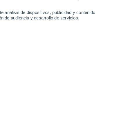
33°
/
22°
34°
/
23°
33°
/
24°
31°
/
23°
e análisis de dispositivos, publicidad y contenido
n de audiencia y desarrollo de servicios.
-
32
km/h
19
-
29
km/h
12
-
24
km/h
12
-
23
km/h
gosto
Este
0 Bajo
13
-
22 km/h
FPS:
no
Este
1 Bajo
11
-
21 km/h
FPS:
no
Este
2 Bajo
13
-
22 km/h
FPS:
no
Este
3 Medio
13
-
23 km/h
FPS:
6-10