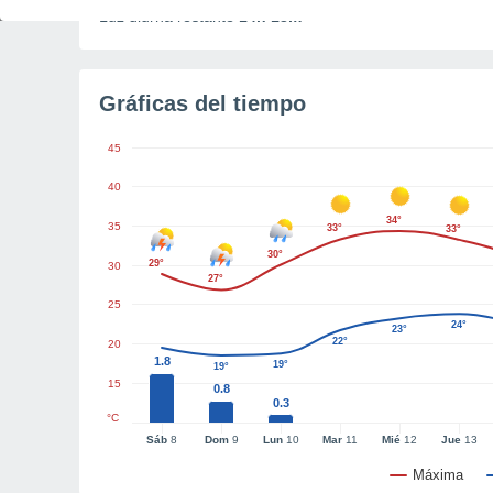
Luz diurna restante
14h 13m
Gráficas del tiempo
45
40
34°
35
33°
33°
30°
29°
30
27°
25
24°
23°
22°
20
1.8
19°
19°
15
0.8
0.3
°C
Sáb
8
Dom
9
Lun
10
Mar
11
Mié
12
Jue
13
Máxima