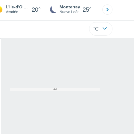
L'Ile-d'Olonne
Monterrey
Mexicali
20°
25°
Vendée
Nuevo León
Baja C
°C