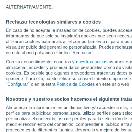
20°
ALTERNATIVAMENTE,
Rechazar tecnologías similares a cookies
Este
En caso de no aceptar la instalación de cookies, puedes accede
Sensación de 20°
13
-
22 km
informamos de que solo se instalarán cookies que sean necesari
utilizarán cookies para analizar el comportamiento ni para most
visualizar publicidad general no personalizada. Puedes rechazar
de este abono pulsando el botón "Rechazar".
Ocio
Gran fiesta gatuna en CDMX: este 9 de agosto
Con su consentimiento, nosotros y
nuestros socios
usamos cooki
el GatoFest, un evento familiar y altruista par
almacenar, acceder y procesar datos personales como su visita e
ayudar
cookies. Es posible que algunos proveedores traten tus datos pe
Clima 1 - 7 días
Por hora
Actualidad
Mapa de lluvi
oponerte. Para ello, puede retirar su consentimiento u oponerse
"Configurar"
o en nuestra
Política de Cookies
en este sitio web.
Nosotros y nuestros socios hacemos el siguiente trata
Mañana
Lunes
Hoy
Almacenar la información en un dispositivo y/o acceder a ella, 
9 Ago
10 Ago
8 Ago
perfiles para publicidad personalizada, utilizar perfiles para sele
personalizar el contenido, uso de perfiles para la selección de c
medir el rendimiento del contenido, comprender al público a tra
procedentes de diferentes fuentes, desarrollo y mejora de los se
50%
30%
40%