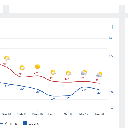
10
7.5
31°
27°
26°
5
24°
24°
24°
23°
23°
22°
21°
2.5
20°
20°
17°
17°
mm
Vie
14
Sáb
15
Dom
16
Lun
17
Mar
18
Mié
19
Jue
20
Mínima
Lluvia