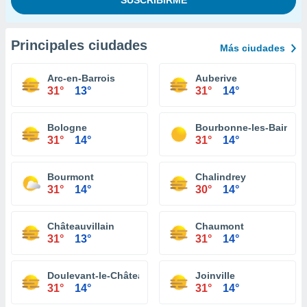
Principales ciudades
Más ciudades
Arc-en-Barrois
Auberive
31°
13°
31°
14°
Bologne
Bourbonne-les-Bains
31°
14°
31°
14°
Bourmont
Chalindrey
31°
14°
30°
14°
Châteauvillain
Chaumont
31°
13°
31°
14°
Doulevant-le-Château
Joinville
31°
14°
31°
14°