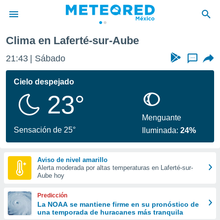
Clima en Laferté-sur-Aube
privacidad
21:43
Sábado
...
o de
mx
mx) ha sido
Cielo despejado
or
23°
es para
ue la
 que se
Menguante
e calidad.
Sensación de 25°
Iluminada:
24%
eder a este
ediante las
opciones:
Aviso de nivel amarillo
Alerta moderada por altas temperaturas en Laferté-sur-
ookies y
Aube hoy
e forma
Predicción
d digital
La NOAA se mantiene firme en su pronóstico de
una temporada de huracanes más tranquila
ada, basada