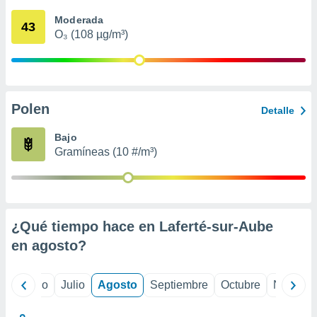
ados con el
 seleccionar
Moderada
43
o.
O₃ (108 µg/m³)
calización
precisa e
ión mediante
, publicidad
Polen
Detalle
dos,
Bajo
 publicidad
Gramíneas (10 #/m³)
,
ón de
 desarrollo
s.
tros 1199
¿Qué tiempo hace en Laferté-sur-Aube
ios
en
agosto
?
yo
Junio
Julio
Agosto
Septiembre
Octubre
Noviemb