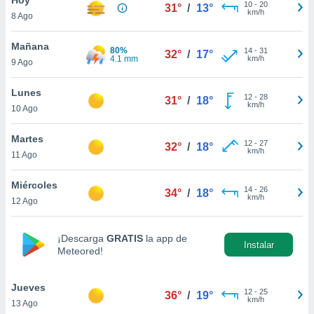
ublicidad y
10
-
20
31°
/
13°
km/h
8 Ago
do en
 mismo.
Mañana
80%
14
-
31
32°
/
17°
sultar más
4.1 mm
km/h
9 Ago
 en nuestra
 Cookies
y
Lunes
12
-
28
ualquier
31°
/
18°
km/h
10 Ago
ento
 botón
Martes
12
-
27
32°
/
18°
ación de
km/h
11 Ago
kies
 disponible
Miércoles
14
-
26
e nuestra
34°
/
18°
km/h
12 Ago
.
IVAMENTE,
¡Descarga
GRATIS
la app de
Instalar
Meteored!
as
 a cookies
Jueves
12
-
25
36°
/
19°
km/h
13 Ago
 no aceptar