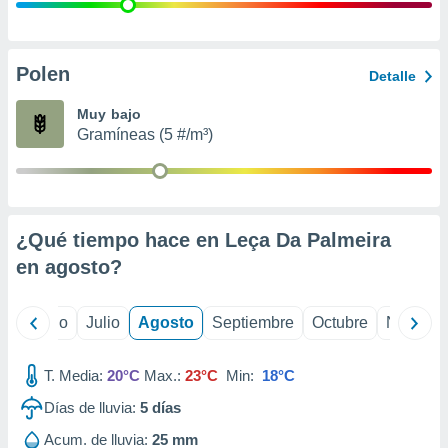
ados con el
 seleccionar
o.
calización
Polen
Detalle
precisa e
ión mediante
Muy bajo
Gramíneas (5 #/m³)
, publicidad
dos,
 publicidad
,
¿Qué tiempo hace en Leça Da Palmeira
ón de
 desarrollo
en
agosto
?
s.
tros 1199
yo
Junio
Julio
Agosto
Septiembre
Octubre
Noviemb
ios
T. Media:
20°C
Max.:
23°C
Min:
18°C
Días de lluvia:
5
días
Acum. de lluvia:
25 mm