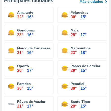
Principales ciudades
Más ciudades
Amarante
Felgueiras
32°
16°
30°
15°
Gondomar
Maia
28°
16°
25°
17°
Marco de Canaveses
Matosinhos
31°
16°
23°
18°
Oporto
Paços de Ferreira
26°
17°
29°
15°
Paredes
Penafiel
30°
15°
30°
15°
Póvoa de Varzim
Santo Tirso
21°
17°
29°
15°