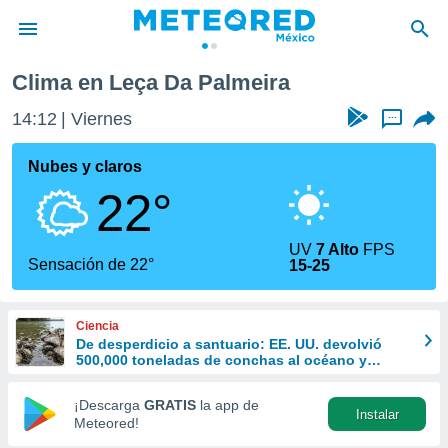
Clima en Leça Da Palmeira
privacidad
14:12
Viernes
...
o de
mx
mx) ha sido
Nubes y claros
or
22°
es para
ue la
 que se
UV
7 Alto
FPS
e calidad.
Sensación de 22°
15-25
eder a este
ediante las
opciones:
Ciencia
De desperdicio a santuario: EE. UU. devolvió
ookies y
500,000 toneladas de conchas al océano y
e forma
revivió la vida marina
¡Descarga
GRATIS
la app de
Instalar
d digital
Meteored!
ada, basada