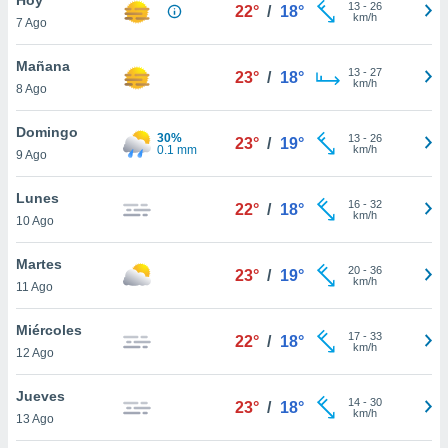
ublicidad y
13
-
26
22°
/
18°
km/h
7 Ago
do en
 mismo.
Mañana
13
-
27
23°
/
18°
sultar más
km/h
8 Ago
 en nuestra
 Cookies
y
Domingo
30%
13
-
26
ualquier
23°
/
19°
0.1 mm
km/h
9 Ago
ento
 botón
Lunes
16
-
32
22°
/
18°
ación de
km/h
10 Ago
kies
 disponible
Martes
20
-
36
e nuestra
23°
/
19°
km/h
11 Ago
.
Miércoles
IVAMENTE,
17
-
33
22°
/
18°
km/h
12 Ago
as
Jueves
14
-
30
23°
/
18°
 a cookies
km/h
13 Ago
 no aceptar