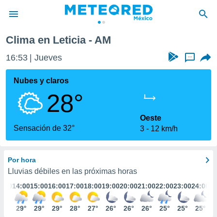
Clima en Leticia - AM
privacidad
16:53
Jueves
...
o de
mx
mx) ha sido
Nubes y claros
or
28°
es para
ue la
 que se
Oeste
e calidad.
Sensación de 32°
3
12 km/h
eder a este
ediante las
opciones:
Por hora
ookies y
Lluvias débiles en las próximas horas
e forma
3:00
14:00
15:00
16:00
17:00
18:00
19:00
20:00
21:00
22:00
23:00
24:00
d digital
31°
29°
29°
29°
28°
27°
26°
26°
26°
25°
25°
25°
ada, basada