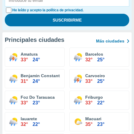
He leído y acepto la política de privacidad.
Principales ciudades
Más ciudades
Amatura
Barcelos
33°
24°
32°
25°
Benjamin Constant
Carvoeiro
31°
24°
33°
25°
Foz Do Tarauaca
Friburgo
33°
23°
33°
22°
Iauarete
Macuari
32°
22°
35°
23°