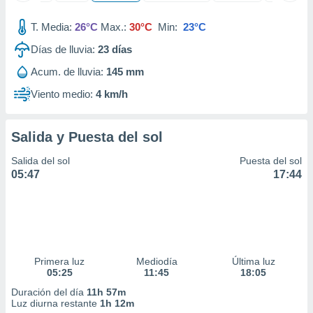
ados con el
 seleccionar
T. Media:
26°C
Max.:
30°C
Min:
23°C
o.
Días de lluvia:
23
días
calización
precisa e
Acum. de lluvia:
145 mm
ión mediante
Viento medio:
4 km/h
, publicidad
dos,
Salida y Puesta del sol
 publicidad
,
Salida del sol
Puesta del sol
ón de
05:47
17:44
 desarrollo
s.
tros 1199
ios
Primera luz
Mediodía
Última luz
05:25
11:45
18:05
Duración del día
11h 57m
Luz diurna restante
1h 12m