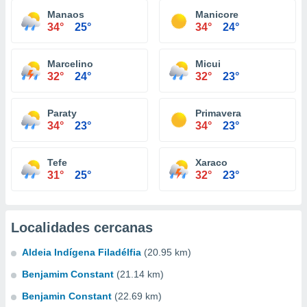
Manaos
Manicore
34°
25°
34°
24°
Marcelino
Micui
32°
24°
32°
23°
Paraty
Primavera
34°
23°
34°
23°
Tefe
Xaraco
31°
25°
32°
23°
Localidades cercanas
Aldeia Indígena Filadélfia
(20.95 km)
Benjamim Constant
(21.14 km)
Benjamin Constant
(22.69 km)