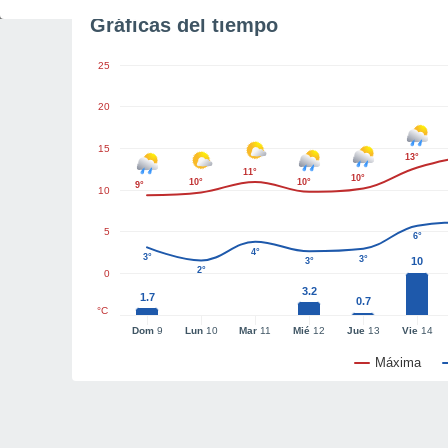
Gráficas del tiempo
25
20
15
13°
11°
10°
10°
10°
9°
10
5
6°
4°
3°
3°
10
3°
2°
0
3.2
1.7
0.7
°C
Dom
9
Lun
10
Mar
11
Mié
12
Jue
13
Vie
14
Máxima