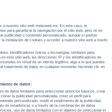
e
r a nuestro sitio web meteored.mx. En este caso, te
:
13%
as para garantizar la navegación por el sitio web, pero no se
rar publicidad o contenido personalizado, aunque sí podrás
 la instalación de cookies y acceder a nuestro sitio web a través
os
es, identificadores únicos o tecnologías similares para
n este sitio web, las direcciones IP y los identificadores de
rsonales en virtud de un interés legítimo, algo a lo que puedes
osidad
Radar de lluvia
Satélites
Modelos
 al tratamiento de datos en cualquier momento haciendo clic en
miento de datos:
iércoles
Jueves
Viernes
Sábado
uso de datos limitados para seleccionar anuncios básicos, crear
12 Ago
13 Ago
14 Ago
15 Ago
ccionar la publicidad personalizada, crear un perfil para
ontenido personalizado, medir el rendimiento de la publicidad,
vés de estadísticas o a través de la combinación de datos
rvicios, uso de datos limitados con el objetivo de seleccionar el
80%
60%
90%
80%