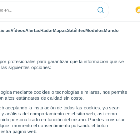
icias
Vídeos
Alertas
Radar
Mapas
Satélites
Modelos
Mundo
or profesionales para garantizar que la información que se
 las siguientes opciones:
ecogida mediante cookies o tecnologías similares, nos permite
on altos estándares de calidad sin coste.
eb aceptando la instalación de todas las cookies, ya sean
 y análisis del comportamiento en el sitio web, así como
...
ntenido personalizado en función del mismo. Puedes consultar
alquier momento el consentimiento pulsando el botón
Por hora
uestra página web.
Intervalos nubosos en las
próximas horas