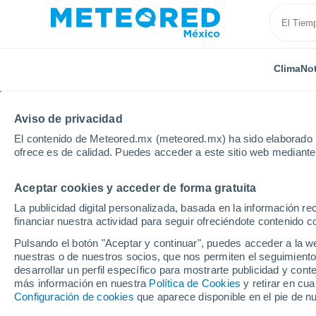
Clima
Not
Aviso de privacidad
El contenido de Meteored.mx (meteored.mx) ha sido elaborado p
ofrece es de calidad. Puedes acceder a este sitio web mediante
Aceptar cookies y acceder de forma gratuita
Inicio
Chile
Región de Los Lagos
Linao
La publicidad digital personalizada, basada en la información r
financiar nuestra actividad para seguir ofreciéndote contenido c
Clima en Linao
Pulsando el botón "Aceptar y continuar", puedes acceder a la w
nuestras o de nuestros socios, que nos permiten el seguimiento
07:11
Domingo
desarrollar un perfil específico para mostrarte publicidad y co
más información en nuestra
Política de Cookies
y retirar en cu
Configuración de cookies
que aparece disponible en el pie de n
Parcialmente nuboso