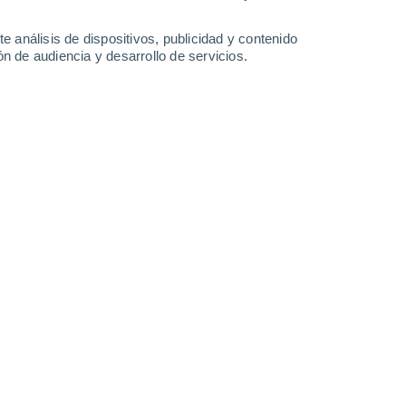
3.2 mm
0.7 mm
10 mm
6.3 mm
10°
/
3°
10°
/
3°
13°
/
6°
14°
/
6°
e análisis de dispositivos, publicidad y contenido
n de audiencia y desarrollo de servicios.
-
38
km/h
9
-
22
km/h
24
-
50
km/h
21
-
53
km/h
uboso
Noreste
0 Bajo
9
-
21 km/h
FPS:
no
Este
0 Bajo
4
-
15 km/h
FPS:
no
Sur
0 Bajo
3
-
11 km/h
FPS:
no
Este
1 Bajo
15
-
30 km/h
FPS:
no