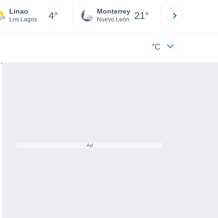
Linao
Monterrey
Mexicali
4°
21°
Los Lagos
Nuevo León
Baja C
°C