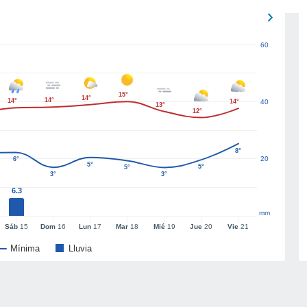
60
15°
14°
14°
14°
14°
40
13°
12°
8°
20
6°
5°
5°
5°
3°
3°
6.3
mm
Sáb
15
Dom
16
Lun
17
Mar
18
Mié
19
Jue
20
Vie
21
Mínima
Lluvia