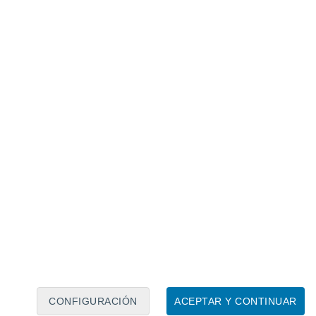
Calendario lunar
Lun
Mar
Mié
Jue
Vie
Sáb
Dom
9
10
11
12
13
14
15
16
17
18
19
20
21
22
CONFIGURACIÓN
ACEPTAR Y CONTINUAR