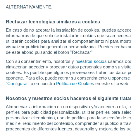
4°
ALTERNATIVAMENTE,
Rechazar tecnologías similares a cookies
Menguant
En caso de no aceptar la instalación de cookies, puedes accede
Iluminada
Sensación de 2°
informamos de que solo se instalarán cookies que sean necesari
utilizarán cookies para analizar el comportamiento ni para most
visualizar publicidad general no personalizada. Puedes rechazar
de este abono pulsando el botón "Rechazar".
Astronomía
El astrofísico especializado Zeus Valtierra, n
Con su consentimiento, nosotros y
nuestros socios
usamos cooki
dice que le pasaría a la Tierra si la Luna
almacenar, acceder y procesar datos personales como su visita e
desapareciera
cookies. Es posible que algunos proveedores traten tus datos pe
Clima 1 - 7 días
Por hora
Actualidad
Mapa de nub
oponerte. Para ello, puede retirar su consentimiento u oponerse
"Configurar"
o en nuestra
Política de Cookies
en este sitio web.
Nosotros y nuestros socios hacemos el siguiente trata
Mañana
Martes
M
Hoy
Almacenar la información en un dispositivo y/o acceder a ella, 
10 Ago
11 Ago
9 Ago
perfiles para publicidad personalizada, utilizar perfiles para sele
personalizar el contenido, uso de perfiles para la selección de c
medir el rendimiento del contenido, comprender al público a tra
procedentes de diferentes fuentes, desarrollo y mejora de los se
70%