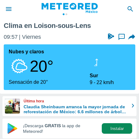
-Lens
Clima en Loison-sous-Lens
privacidad
09:57
Viernes
...
o de
mx
mx) ha sido
Nubes y claros
or
20°
es para
ue la
 que se
Sur
e calidad.
Sensación de 20°
9
22 km/h
eder a este
ediante las
opciones:
Última hora
Claudia Sheinbaum arranca la mayor jornada de
ookies y
reforestación de México: 6.6 millones de árboles
e forma
este 9 de agosto
¡Descarga
GRATIS
la app de
Instalar
d digital
Meteored!
ada, basada