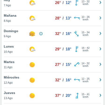
ublicidad y
13
-
32
26°
/
12°
km/h
7 Ago
do en
 mismo.
Mañana
10
-
26
28°
/
13°
sultar más
km/h
8 Ago
 en nuestra
 Cookies
y
Domingo
15
-
34
ualquier
32°
/
16°
km/h
9 Ago
ento
 botón
Lunes
16
-
42
29°
/
18°
ación de
km/h
10 Ago
kies
 disponible
Martes
14
-
32
e nuestra
27°
/
15°
km/h
11 Ago
.
Miércoles
IVAMENTE,
12
-
25
32°
/
16°
km/h
12 Ago
as
Jueves
15
-
41
37°
/
20°
 a cookies
km/h
13 Ago
 no aceptar