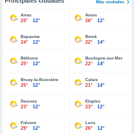
Principales ciudades
Más ciudades
Arras
Avion
25°
12°
26°
12°
Bapaume
Berck
24°
12°
22°
14°
Béthune
Boulogne-sur-Mer
25°
12°
22°
14°
Bruay-la-Buissière
Calais
25°
12°
21°
14°
Desvres
Etaples
23°
12°
23°
12°
Frévent
Lens
25°
12°
26°
12°