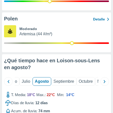
ados con el
 seleccionar
o.
calización
Polen
Detalle
precisa e
ión mediante
Moderado
Artemisa (44 #/m³)
, publicidad
dos,
 publicidad
,
¿Qué tiempo hace en Loison-sous-Lens
ón de
 desarrollo
en
agosto
?
s.
tros 1199
yo
Junio
Julio
Agosto
Septiembre
Octubre
Noviemb
ios
T. Media:
18°C
Max.:
22°C
Min:
14°C
Días de lluvia:
12
días
Acum. de lluvia:
74 mm