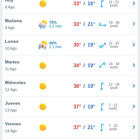
ublicidad y
11
-
21
33°
/
16°
km/h
8 Ago
do en
 mismo.
Mañana
70%
15
-
35
33°
/
21°
sultar más
0.2 mm
km/h
9 Ago
 en nuestra
 Cookies
y
Lunes
40%
21
-
47
ualquier
35°
/
19°
2.1 mm
km/h
10 Ago
ento
 botón
Martes
14
-
32
34°
/
19°
ación de
km/h
11 Ago
kies
 disponible
Miércoles
12
-
26
e nuestra
36°
/
19°
km/h
12 Ago
.
Jueves
IVAMENTE,
7
-
21
37°
/
19°
km/h
13 Ago
as
Viernes
7
-
22
37°
/
21°
 a cookies
km/h
14 Ago
 no aceptar