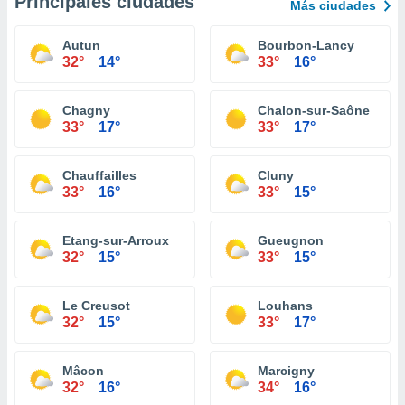
Principales ciudades
Más ciudades
Autun
Bourbon-Lancy
32°
14°
33°
16°
Chagny
Chalon-sur-Saône
33°
17°
33°
17°
Chauffailles
Cluny
33°
16°
33°
15°
Etang-sur-Arroux
Gueugnon
32°
15°
33°
15°
Le Creusot
Louhans
32°
15°
33°
17°
Mâcon
Marcigny
32°
16°
34°
16°