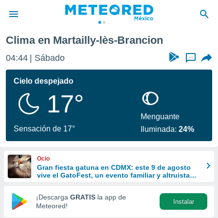
Martailly-lès-Brancion
Clima en Martailly-lès-Brancion
privacidad
04:44
Sábado
...
o de
mx
mx) ha sido
Cielo despejado
or
17°
es para
ue la
 que se
Menguante
e calidad.
Sensación de 17°
Iluminada:
24%
eder a este
ediante las
opciones:
Ocio
Gran fiesta gatuna en CDMX: este 9 de agosto
ookies y
vive el GatoFest, un evento familiar y altruista
e forma
para ayudar
¡Descarga
GRATIS
la app de
Instalar
d digital
Meteored!
ada, basada