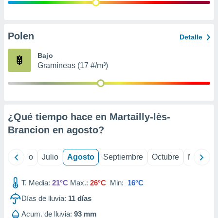
ados con el
 seleccionar
o.
calización
Polen
Detalle
precisa e
ión mediante
Bajo
Gramíneas (17 #/m³)
, publicidad
dos,
 publicidad
,
¿Qué tiempo hace en Martailly-lès-
ón de
 desarrollo
Brancion en
agosto
?
s.
tros 1199
yo
Junio
Julio
Agosto
Septiembre
Octubre
Noviemb
ios
T. Media:
21°C
Max.:
26°C
Min:
16°C
Días de lluvia:
11
días
Acum. de lluvia:
93 mm