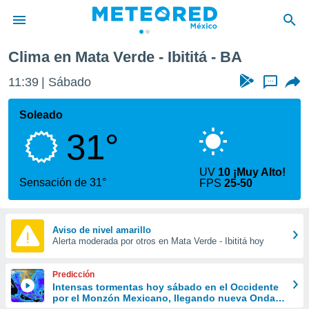
Clima en Mata Verde - Ibititá - BA
privacidad
11:39
Sábado
...
o de
mx
mx) ha sido
Soleado
or
31°
es para
ue la
 que se
UV
10 ¡Muy Alto!
e calidad.
Sensación de 31°
FPS
25-50
eder a este
ediante las
opciones:
Aviso de nivel amarillo
Alerta moderada por otros en Mata Verde - Ibititá hoy
ookies y
e forma
Predicción
d digital
Intensas tormentas hoy sábado en el Occidente
por el Monzón Mexicano, llegando nueva Onda
ada, basada