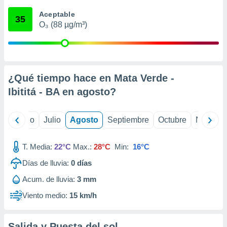
ados con el
 seleccionar
Aceptable
35
o.
O₃ (88 µg/m³)
calización
precisa e
ión mediante
, publicidad
¿Qué tiempo hace en Mata Verde -
Ibititá - BA en
agosto
?
dos,
 publicidad
,
yo
Junio
Julio
Agosto
Septiembre
Octubre
Noviemb
ón de
 desarrollo
s.
T. Media:
22°C
Max.:
28°C
Min:
16°C
tros 1199
Días de lluvia:
0
días
ios
Acum. de lluvia:
3 mm
Viento medio:
15 km/h
Salida y Puesta del sol