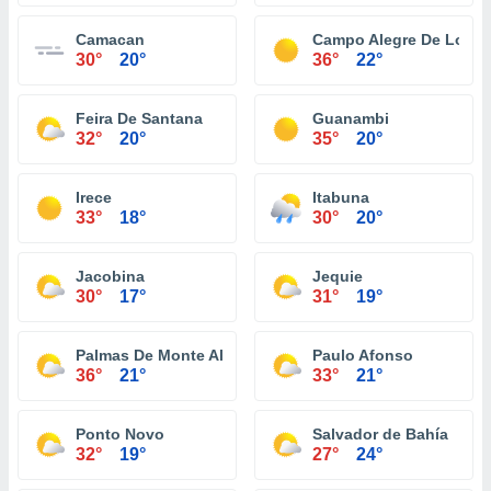
Camacan
Campo Alegre De Lourd
30°
20°
36°
22°
Feira De Santana
Guanambi
32°
20°
35°
20°
Irece
Itabuna
33°
18°
30°
20°
Jacobina
Jequie
30°
17°
31°
19°
Palmas De Monte Alto
Paulo Afonso
36°
21°
33°
21°
Ponto Novo
Salvador de Bahía
32°
19°
27°
24°