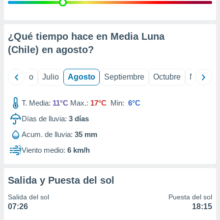
ados con el
 seleccionar
o.
calización
¿Qué tiempo hace en Media Luna
precisa e
(Chile) en
agosto
?
ión mediante
, publicidad
yo
Junio
Julio
Agosto
Septiembre
Octubre
Noviemb
dos,
 publicidad
T. Media:
11°C
Max.:
17°C
Min:
6°C
,
Días de lluvia:
3
días
ón de
 desarrollo
Acum. de lluvia:
35 mm
s.
Viento medio:
6 km/h
tros 1199
ios
Salida y Puesta del sol
Salida del sol
Puesta del sol
07:26
18:15