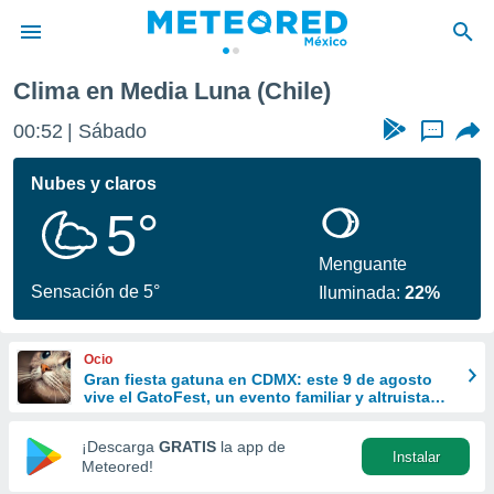
Clima en Media Luna (Chile)
privacidad
00:52
Sábado
...
o de
mx
mx) ha sido
Nubes y claros
or
5°
es para
ue la
 que se
Menguante
e calidad.
Sensación de 5°
Iluminada:
22%
eder a este
ediante las
opciones:
Ocio
Gran fiesta gatuna en CDMX: este 9 de agosto
ookies y
vive el GatoFest, un evento familiar y altruista
e forma
para ayudar
¡Descarga
GRATIS
la app de
Instalar
d digital
Meteored!
ada, basada