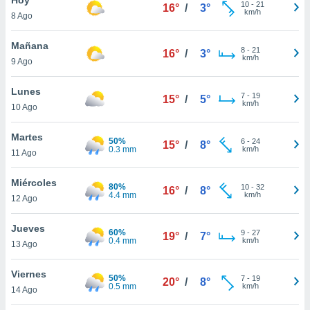
ublicidad y
10
-
21
16°
/
3°
km/h
8 Ago
do en
 mismo.
Mañana
8
-
21
16°
/
3°
sultar más
km/h
9 Ago
 en nuestra
 Cookies
y
Lunes
7
-
19
ualquier
15°
/
5°
km/h
10 Ago
ento
 botón
Martes
50%
6
-
24
15°
/
8°
ación de
0.3 mm
km/h
11 Ago
kies
 disponible
Miércoles
80%
10
-
32
e nuestra
16°
/
8°
4.4 mm
km/h
12 Ago
.
Jueves
IVAMENTE,
60%
9
-
27
19°
/
7°
0.4 mm
km/h
13 Ago
as
Viernes
50%
7
-
19
20°
/
8°
 a cookies
0.5 mm
km/h
14 Ago
 no aceptar