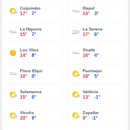
Coquimbo
Illapel
17°
7°
14°
3°
La Higuera
La Serena
15°
7°
17°
6°
Los Vilos
Ovalle
14°
8°
16°
4°
Pisco Elqui
Punitaqui
10°
0°
18°
5°
Salamanca
Valdivia
15°
6°
13°
-1°
Vicuña
Zapallar
20°
9°
9°
-1°