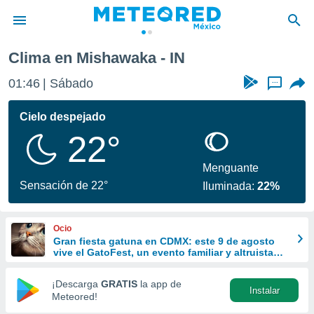
Clima en Mishawaka - IN
privacidad
01:46
Sábado
...
o de
mx
mx) ha sido
Cielo despejado
or
22°
es para
ue la
 que se
Menguante
e calidad.
Sensación de 22°
Iluminada:
22%
eder a este
ediante las
opciones:
Ocio
Gran fiesta gatuna en CDMX: este 9 de agosto
ookies y
vive el GatoFest, un evento familiar y altruista
e forma
para ayudar
¡Descarga
GRATIS
la app de
Instalar
d digital
Meteored!
ada, basada