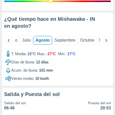
ados con el
 seleccionar
o.
calización
¿Qué tiempo hace en Mishawaka - IN
precisa e
en
agosto
?
ión mediante
, publicidad
yo
Junio
Julio
Agosto
Septiembre
Octubre
Noviemb
dos,
 publicidad
T. Media:
22°C
Max.:
27°C
Min:
17°C
,
Días de lluvia:
12
días
ón de
 desarrollo
Acum. de lluvia:
101 mm
s.
Viento medio:
10 km/h
tros 1199
ios
Salida y Puesta del sol
Salida del sol
Puesta del sol
06:46
20:53