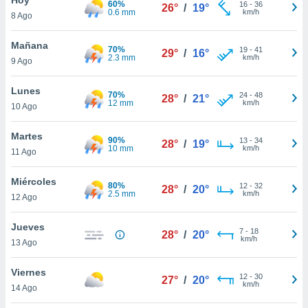
60%
ublicidad y
16
-
36
26°
/
19°
0.6 mm
km/h
8 Ago
do en
 mismo.
Mañana
70%
19
-
41
29°
/
16°
sultar más
2.3 mm
km/h
9 Ago
 en nuestra
 Cookies
y
Lunes
70%
24
-
48
ualquier
28°
/
21°
12 mm
km/h
10 Ago
ento
 botón
Martes
90%
13
-
34
28°
/
19°
ación de
10 mm
km/h
11 Ago
kies
 disponible
Miércoles
80%
12
-
32
e nuestra
28°
/
20°
2.5 mm
km/h
12 Ago
.
Jueves
IVAMENTE,
7
-
18
28°
/
20°
km/h
13 Ago
as
Viernes
12
-
30
27°
/
20°
 a cookies
km/h
14 Ago
 no aceptar