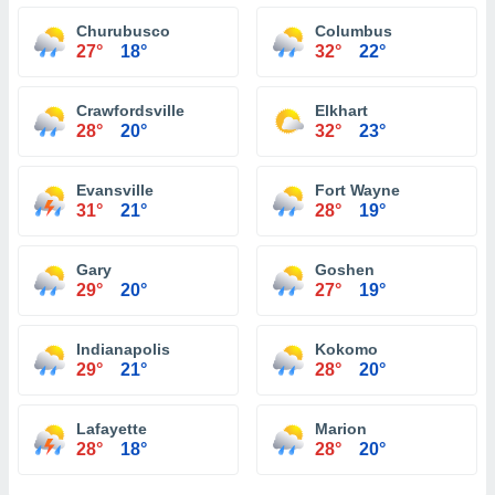
Churubusco
Columbus
27°
18°
32°
22°
Crawfordsville
Elkhart
28°
20°
32°
23°
Evansville
Fort Wayne
31°
21°
28°
19°
Gary
Goshen
29°
20°
27°
19°
Indianapolis
Kokomo
29°
21°
28°
20°
Lafayette
Marion
28°
18°
28°
20°