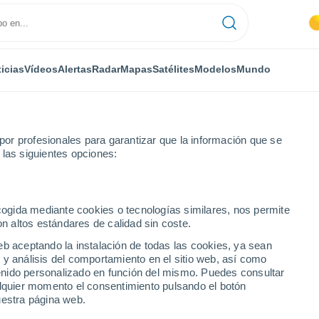
icias
Vídeos
Alertas
Radar
Mapas
Satélites
Modelos
Mundo
or profesionales para garantizar que la información que se
 las siguientes opciones:
nserrato
ecogida mediante cookies o tecnologías similares, nos permite
on altos estándares de calidad sin coste.
eb aceptando la instalación de todas las cookies, ya sean
 y análisis del comportamiento en el sitio web, así como
...
ntenido personalizado en función del mismo. Puedes consultar
alquier momento el consentimiento pulsando el botón
Por hora
uestra página web.
Calor Húmedo Sofocante en las
próximas horas