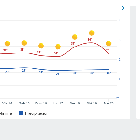
4
36°
3
35°
33°
32°
32°
31°
31°
2
27°
26°
26°
26°
26°
26°
26°
1
mm
Vie
14
Sáb
15
Dom
16
Lun
17
Mar
18
Mié
19
Jue
20
Mínima
Precipitación