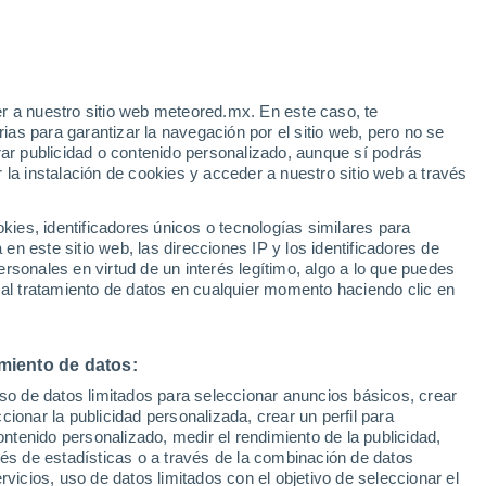
Aviso de nivel naranja
Alerta importante por altas
temperaturas en Monserrato hoy
r a nuestro sitio web meteored.mx. En este caso, te
/h
Bajan las temperaturas
as para garantizar la navegación por el sitio web, pero no se
Durante el dia de mañana
rar publicidad o contenido personalizado, aunque sí podrás
 la instalación de cookies y acceder a nuestro sitio web a través
te
es, identificadores únicos o tecnologías similares para
da
n este sitio web, las direcciones IP y los identificadores de
rsonales en virtud de un interés legítimo, algo a lo que puedes
eratura
Radar de lluvia
Satélites
Modelos
 al tratamiento de datos en cualquier momento haciendo clic en
miento de datos:
Martes
Miércoles
Jueves
Viernes
uso de datos limitados para seleccionar anuncios básicos, crear
11 Ago
12 Ago
13 Ago
14 Ago
ccionar la publicidad personalizada, crear un perfil para
ontenido personalizado, medir el rendimiento de la publicidad,
vés de estadísticas o a través de la combinación de datos
rvicios, uso de datos limitados con el objetivo de seleccionar el