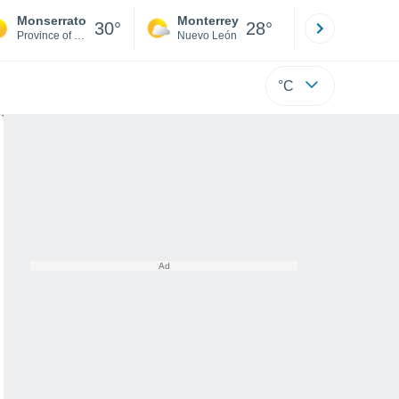
Monserrato
Monterrey
Mexicali
30°
28°
Province of Cagliari
Nuevo León
Baja C
°C