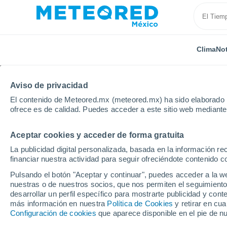
Clima
Not
Aviso de privacidad
El contenido de Meteored.mx (meteored.mx) ha sido elaborado p
ofrece es de calidad. Puedes acceder a este sitio web mediante
Aceptar cookies y acceder de forma gratuita
Inicio
Italia
Ciudad Metropolitana de Cagliari
Mo
La publicidad digital personalizada, basada en la información r
financiar nuestra actividad para seguir ofreciéndote contenido c
Clima en Monserrato
Pulsando el botón "Aceptar y continuar", puedes acceder a la w
nuestras o de nuestros socios, que nos permiten el seguimiento
18:11
Sábado
desarrollar un perfil específico para mostrarte publicidad y co
más información en nuestra
Política de Cookies
y retirar en cu
Configuración de cookies
que aparece disponible en el pie de n
Soleado