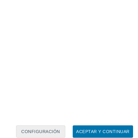
Calendario lunar
Lun
Mar
Mié
Jue
Vie
Sáb
Dom
8
9
10
11
12
13
14
15
16
17
18
19
20
21
CONFIGURACIÓN
ACEPTAR Y CONTINUAR