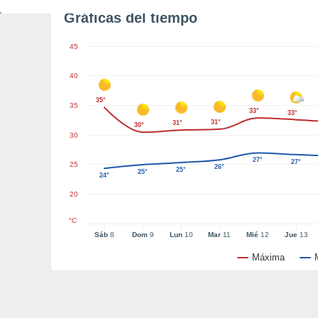
Gráficas del tiempo
45
40
35°
35
33°
33°
31°
31°
30°
30
27°
27°
25
26°
25°
25°
24°
20
°C
Sáb
8
Dom
9
Lun
10
Mar
11
Mié
12
Jue
13
Máxima