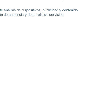
31°
/
26°
33°
/
27°
33°
/
27°
32°
/
26°
e análisis de dispositivos, publicidad y contenido
n de audiencia y desarrollo de servicios.
-
35
km/h
15
-
35
km/h
10
-
29
km/h
17
-
39
km/h
sto
Sur
3 Medio
13
-
31 km/h
FPS:
6-10
Sur
1 Bajo
11
-
26 km/h
FPS:
no
Sur
0 Bajo
6
-
22 km/h
FPS:
no
Norte
0 Bajo
1
-
16 km/h
FPS:
no