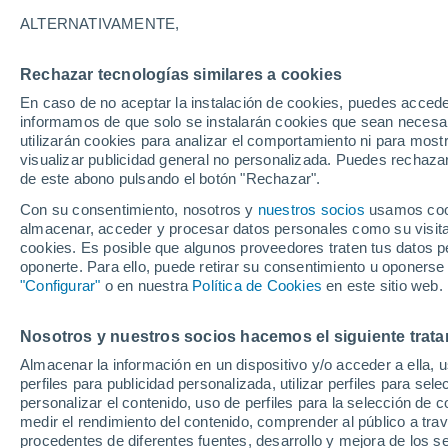
30°
ALTERNATIVAMENTE,
Rechazar tecnologías similares a cookies
Sur
En caso de no aceptar la instalación de cookies, puedes accede
Sensación de 34°
11
-
26 km
informamos de que solo se instalarán cookies que sean necesari
utilizarán cookies para analizar el comportamiento ni para most
visualizar publicidad general no personalizada. Puedes rechazar
de este abono pulsando el botón "Rechazar".
Predicción
Intensas tormentas hoy sábado en el Occiden
Con su consentimiento, nosotros y
nuestros socios
usamos cooki
por el Monzón Mexicano, llegando nueva On
almacenar, acceder y procesar datos personales como su visita e
Tropical al sur
cookies. Es posible que algunos proveedores traten tus datos pe
Clima 1 - 7 días
Por hora
Actualidad
Mapa de temp
oponerte. Para ello, puede retirar su consentimiento u oponerse
"Configurar"
o en nuestra
Política de Cookies
en este sitio web.
Nosotros y nuestros socios hacemos el siguiente trata
Mañana
Lunes
Hoy
Almacenar la información en un dispositivo y/o acceder a ella, 
9 Ago
10 Ago
8 Ago
perfiles para publicidad personalizada, utilizar perfiles para sele
personalizar el contenido, uso de perfiles para la selección de c
medir el rendimiento del contenido, comprender al público a tra
procedentes de diferentes fuentes, desarrollo y mejora de los se