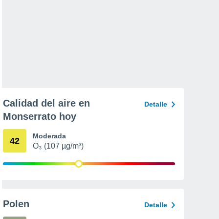
Calidad del aire en
Detalle
Monserrato hoy
Moderada
42
O₃ (107 µg/m³)
Polen
Detalle