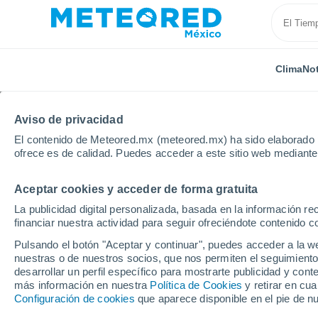
Clima
Not
Aviso de privacidad
El contenido de Meteored.mx (meteored.mx) ha sido elaborado p
ofrece es de calidad. Puedes acceder a este sitio web mediante
Aceptar cookies y acceder de forma gratuita
Inicio
Italia
Provincia de Pescara
Montesilvano
La publicidad digital personalizada, basada en la información r
financiar nuestra actividad para seguir ofreciéndote contenido c
Clima en Montesilvano
Pulsando el botón "Aceptar y continuar", puedes acceder a la w
nuestras o de nuestros socios, que nos permiten el seguimiento
16:33
Jueves
desarrollar un perfil específico para mostrarte publicidad y co
más información en nuestra
Política de Cookies
y retirar en cu
Configuración de cookies
que aparece disponible en el pie de n
Soleado