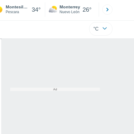
Montesilvano
Monterrey
Mexicali
34°
26°
Pescara
Nuevo León
Baja C
°C