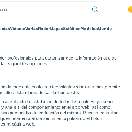
icias
Vídeos
Alertas
Radar
Mapas
Satélites
Modelos
Mundo
or profesionales para garantizar que la información que se
 las siguientes opciones:
ecogida mediante cookies o tecnologías similares, nos permite
on altos estándares de calidad sin coste.
eb aceptando la instalación de todas las cookies, ya sean
 y análisis del comportamiento en el sitio web, así como
...
ntenido personalizado en función del mismo. Puedes consultar
alquier momento el consentimiento pulsando el botón
Por hora
uestra página web.
Calor Húmedo Sofocante en las
próximas horas