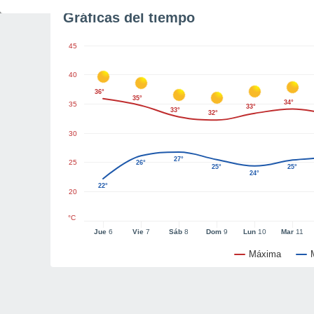
Gráficas del tiempo
45
40
36°
35°
34°
35
33°
33°
32°
30
27°
25
26°
25°
25°
24°
22°
20
°C
Jue
6
Vie
7
Sáb
8
Dom
9
Lun
10
Mar
11
Máxima