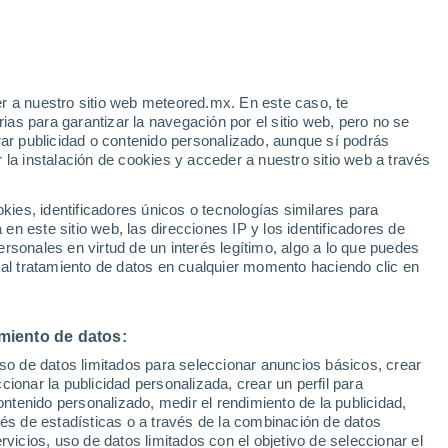
Aviso de nivel amarillo
Alerta moderada por altas
temperaturas en Montesilvano hoy
r a nuestro sitio web meteored.mx. En este caso, te
/h
as para garantizar la navegación por el sitio web, pero no se
rar publicidad o contenido personalizado, aunque sí podrás
 la instalación de cookies y acceder a nuestro sitio web a través
es, identificadores únicos o tecnologías similares para
 con
n este sitio web, las direcciones IP y los identificadores de
rsonales en virtud de un interés legítimo, algo a lo que puedes
eratura
Radar de lluvia
Satélites
Modelos
 al tratamiento de datos en cualquier momento haciendo clic en
miento de datos:
omingo
Lunes
Martes
Miércoles
uso de datos limitados para seleccionar anuncios básicos, crear
9 Ago
10 Ago
11 Ago
12 Ago
ccionar la publicidad personalizada, crear un perfil para
ontenido personalizado, medir el rendimiento de la publicidad,
vés de estadísticas o a través de la combinación de datos
rvicios, uso de datos limitados con el objetivo de seleccionar el