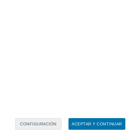
Calendario lunar
Lun
Mar
Mié
Jue
Vie
Sáb
Dom
6
7
8
9
10
11
12
13
14
15
16
17
18
19
CONFIGURACIÓN
ACEPTAR Y CONTINUAR