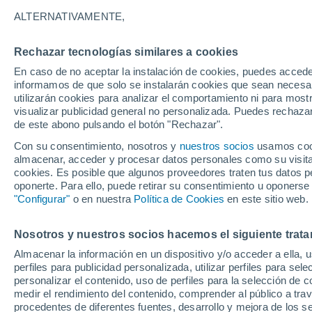
34°
ALTERNATIVAMENTE,
Rechazar tecnologías similares a cookies
Noreste
En caso de no aceptar la instalación de cookies, puedes accede
Sensación de 37°
10
-
25 km
informamos de que solo se instalarán cookies que sean necesari
utilizarán cookies para analizar el comportamiento ni para most
visualizar publicidad general no personalizada. Puedes rechazar
de este abono pulsando el botón "Rechazar".
Predicción
Se aproxima otoño lluvioso: precaución por
Con su consentimiento, nosotros y
nuestros socios
usamos cooki
amenaza de huracanes y sistemas invernales
almacenar, acceder y procesar datos personales como su visita e
intensas lluvias en México
cookies. Es posible que algunos proveedores traten tus datos pe
Clima 1 - 7 días
Por hora
Actualidad
Mapa de temp
oponerte. Para ello, puede retirar su consentimiento u oponerse
"Configurar"
o en nuestra
Política de Cookies
en este sitio web.
Nosotros y nuestros socios hacemos el siguiente trata
Mañana
Sábado
D
Hoy
Almacenar la información en un dispositivo y/o acceder a ella, 
7 Ago
8 Ago
6 Ago
perfiles para publicidad personalizada, utilizar perfiles para sele
personalizar el contenido, uso de perfiles para la selección de c
medir el rendimiento del contenido, comprender al público a tra
procedentes de diferentes fuentes, desarrollo y mejora de los se