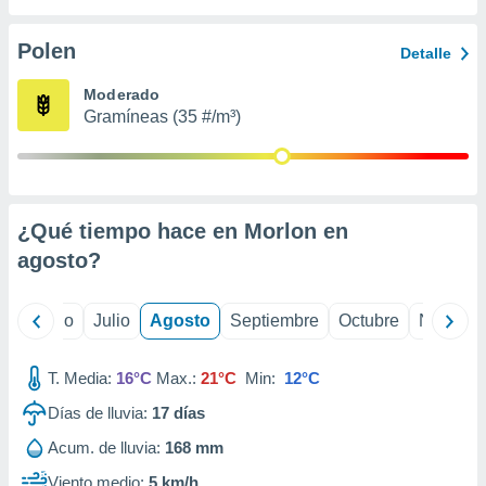
ados con el
 seleccionar
o.
Polen
Detalle
calización
Moderado
precisa e
Gramíneas (35 #/m³)
ión mediante
, publicidad
dos,
 publicidad
¿Qué tiempo hace en Morlon en
,
agosto
?
ón de
 desarrollo
s.
yo
Junio
Julio
Agosto
Septiembre
Octubre
Noviemb
tros 1199
ios
T. Media:
16°C
Max.:
21°C
Min:
12°C
Días de lluvia:
17
días
Acum. de lluvia:
168 mm
Viento medio:
5 km/h