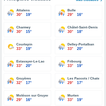
Attalens
Bulle
30°
19°
29°
16°
Charmey
Châtel-Saint-Denis
30°
15°
30°
18°
Courtepin
Delley-Portalban
33°
19°
33°
20°
Estavayer-Le-Lac
Fribourg
33°
20°
33°
19°
Gruyères
Les Paccots / Chatel St
32°
17°
29°
17°
Moléson sur Gruyeres
Murten
29°
16°
33°
19°