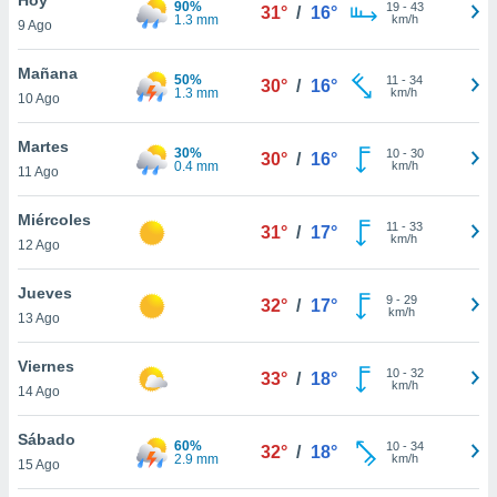
90%
ublicidad y
19
-
43
31°
/
16°
1.3 mm
km/h
9 Ago
do en
 mismo.
Mañana
50%
11
-
34
30°
/
16°
sultar más
1.3 mm
km/h
10 Ago
 en nuestra
 Cookies
y
Martes
30%
10
-
30
ualquier
30°
/
16°
0.4 mm
km/h
11 Ago
ento
 botón
Miércoles
11
-
33
31°
/
17°
ación de
km/h
12 Ago
kies
 disponible
Jueves
9
-
29
e nuestra
32°
/
17°
km/h
13 Ago
.
Viernes
IVAMENTE,
10
-
32
33°
/
18°
km/h
14 Ago
as
Sábado
60%
10
-
34
32°
/
18°
 a cookies
2.9 mm
km/h
15 Ago
 no aceptar