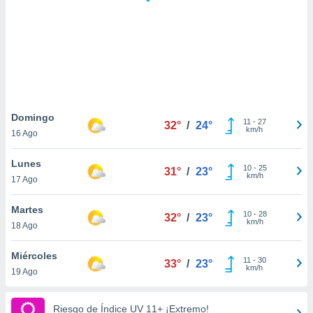
ste abono
 botón
.
nto,
cios
kies,
Domingo
11
-
27
ores únicos
32°
/
24°
km/h
16 Ago
as similares
nar,
Lunes
rocesar
10
-
25
31°
/
23°
km/h
onales como
17 Ago
 este sitio
recciones IP
Martes
10
-
28
32°
/
23°
ficadores de
km/h
18 Ago
 posible
s
Miércoles
 traten tus
11
-
30
33°
/
23°
km/h
nales en
19 Ago
 interés
go a lo que
Riesgo de Índice UV 11+ ¡Extremo!
nerte. Para