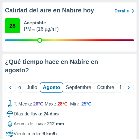
ados con el
 seleccionar
Calidad del aire en Nabire hoy
Detalle
o.
calización
Aceptable
28
precisa e
PM₂₅ (16 µg/m³)
ión mediante
, publicidad
dos,
¿Qué tiempo hace en Nabire en
 publicidad
,
agosto
?
ón de
 desarrollo
s.
yo
Junio
Julio
Agosto
Septiembre
Octubre
Noviemb
tros 1199
ios
T. Media:
26°C
Max.:
28°C
Min:
25°C
Días de lluvia:
24
días
Acum. de lluvia:
212 mm
Viento medio:
6 km/h