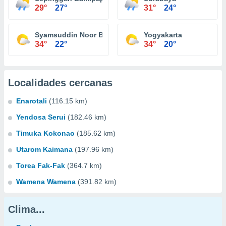
29°
27°
31°
24°
Syamsuddin Noor Banjarmasin
Yogyakarta
34°
22°
34°
20°
Localidades cercanas
Enarotali
(116.15 km)
Yendosa Serui
(182.46 km)
Timuka Kokonao
(185.62 km)
Utarom Kaimana
(197.96 km)
Torea Fak-Fak
(364.7 km)
Wamena Wamena
(391.82 km)
Clima...