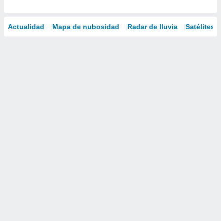
Actualidad
Mapa de nubosidad
Radar de lluvia
Satélites