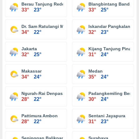
Berau Tanjung Redeb
Blangbintang Banda A
33°
23°
33°
25°
Dr. Sam Ratulangi Menado
Iskandar Pangkalan Bu
34°
22°
32°
23°
Jakarta
Kijang Tanjung Pinang
32°
25°
31°
24°
Makassar
Medan
34°
24°
35°
24°
Ngurah-Rai Denpasar
Padangkemiling Bengk
28°
22°
30°
24°
Pattimura Ambon
Sentani Jayapura
28°
22°
31°
23°
Sepinggan Balikpapan
Surabaya