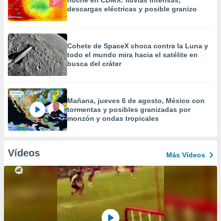
noche en CDMX: lluvias intensas,
descargas eléctricas y posible granizo
Cohete de SpaceX choca contra la Luna y
todo el mundo mira hacia el satélite en
busca del cráter
Mañana, jueves 6 de agosto, México con
tormentas y posibles granizadas por
monzón y ondas tropicales
Vídeos
Más Vídeos