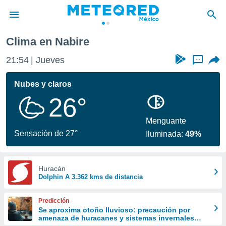
Clima en Nabire
privacidad
21:54
Jueves
...
o de
mx
mx) ha sido
Nubes y claros
or
26°
es para
ue la
 que se
Menguante
e calidad.
Sensación de 27°
Iluminada:
49%
eder a este
ediante las
opciones:
Huracán
Dolphin A 3.362 kms de distancia
ookies y
e forma
Predicción
d digital
Se aproxima otoño lluvioso: precaución por
amenaza de huracanes y sistemas invernales
ada, basada