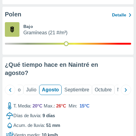
ados con el
 seleccionar
o.
Polen
Detalle
calización
Bajo
precisa e
Gramíneas (21 #/m³)
ión mediante
, publicidad
dos,
 publicidad
¿Qué tiempo hace en Naintré en
,
agosto
?
ón de
 desarrollo
s.
yo
Junio
Julio
Agosto
Septiembre
Octubre
Noviemb
tros 1199
ios
T. Media:
20°C
Max.:
26°C
Min:
15°C
Días de lluvia:
9
días
Acum. de lluvia:
51 mm
Viento medio:
10 km/h