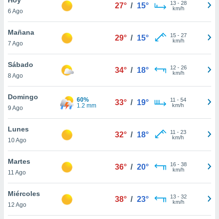
ublicidad y
13
-
28
27°
/
15°
km/h
6 Ago
do en
 mismo.
Mañana
15
-
27
29°
/
15°
sultar más
km/h
7 Ago
 en nuestra
 Cookies
y
Sábado
12
-
26
ualquier
34°
/
18°
km/h
8 Ago
ento
 botón
Domingo
60%
11
-
54
33°
/
19°
ación de
1.2 mm
km/h
9 Ago
kies
 disponible
Lunes
11
-
23
e nuestra
32°
/
18°
km/h
10 Ago
.
Martes
IVAMENTE,
16
-
38
36°
/
20°
km/h
11 Ago
as
Miércoles
13
-
32
38°
/
23°
 a cookies
km/h
12 Ago
 no aceptar