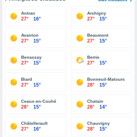
Antran
Archigny
27°
16°
27°
15°
Avanton
Beaumont
27°
15°
27°
15°
Benassay
Berrie
27°
15°
27°
15°
Biard
Bonneuil-Matours
27°
15°
28°
15°
Ceaux-en-Couhé
Chatain
28°
15°
28°
14°
Châtellerault
Chauvigny
27°
16°
28°
15°