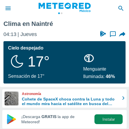
Clima en Naintré
privacidad
04:13
Jueves
...
o de
mx
mx) ha sido
Cielo despejado
or
17°
es para
ue la
 que se
Menguante
e calidad.
Sensación de 17°
Iluminada:
46%
eder a este
ediante las
opciones:
Astronomía
Cohete de SpaceX choca contra la Luna y todo
ookies y
el mundo mira hacia el satélite en busca del
e forma
cráter
¡Descarga
GRATIS
la app de
Instalar
d digital
Meteored!
ada, basada