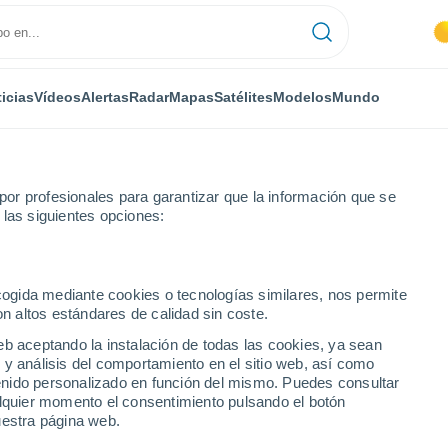
icias
Vídeos
Alertas
Radar
Mapas
Satélites
Modelos
Mundo
or profesionales para garantizar que la información que se
 las siguientes opciones:
oz
Navalvillar de Pela
ecogida mediante cookies o tecnologías similares, nos permite
on altos estándares de calidad sin coste.
 Pela
eb aceptando la instalación de todas las cookies, ya sean
 y análisis del comportamiento en el sitio web, así como
...
ntenido personalizado en función del mismo. Puedes consultar
alquier momento el consentimiento pulsando el botón
Por hora
uestra página web.
Cielos despejados en las
próximas horas