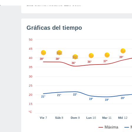
Luz diurna restante
11h 35m
Gráficas del tiempo
50
45
39°
40
38°
38°
37°
36°
36°
35
30
25
20
22°
21°
21°
20°
19°
19°
15
°C
Vie
7
Sáb
8
Dom
9
Lun
10
Mar
11
Mié
12
Máxima