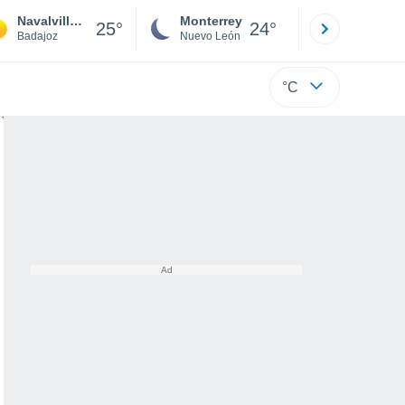
Navalvillar de Pela
Monterrey
Mexicali
25°
24°
Badajoz
Nuevo León
Baja C
°C