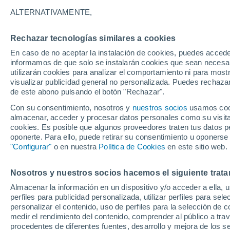
25°
ALTERNATIVAMENTE,
Rechazar tecnologías similares a cookies
Suroeste
En caso de no aceptar la instalación de cookies, puedes accede
Sensación de 26°
5
-
15 km/
informamos de que solo se instalarán cookies que sean necesari
utilizarán cookies para analizar el comportamiento ni para most
visualizar publicidad general no personalizada. Puedes rechazar
de este abono pulsando el botón "Rechazar".
Última hora
Claudia Sheinbaum arranca la mayor jornada
Con su consentimiento, nosotros y
nuestros socios
usamos cooki
reforestación de México: 6.6 millones de árbo
almacenar, acceder y procesar datos personales como su visita e
este 9 de agosto
cookies. Es posible que algunos proveedores traten tus datos pe
Clima 1 - 7 días
Por hora
Actualidad
Mapa de temp
oponerte. Para ello, puede retirar su consentimiento u oponerse
"Configurar"
o en nuestra
Política de Cookies
en este sitio web.
Nosotros y nuestros socios hacemos el siguiente trata
Mañana
Domingo
Hoy
Almacenar la información en un dispositivo y/o acceder a ella, 
8 Ago
9 Ago
7 Ago
perfiles para publicidad personalizada, utilizar perfiles para sele
personalizar el contenido, uso de perfiles para la selección de c
medir el rendimiento del contenido, comprender al público a tra
procedentes de diferentes fuentes, desarrollo y mejora de los se