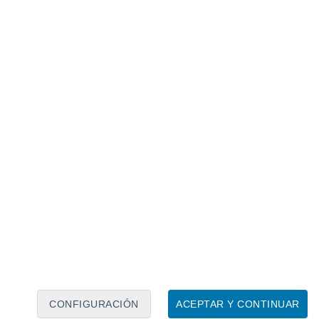
Calendario lunar
Lun
Mar
Mié
Jue
Vie
Sáb
Dom
7
8
9
10
11
12
13
14
15
16
17
18
19
20
CONFIGURACIÓN
ACEPTAR Y CONTINUAR