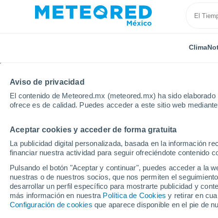
Clima
Not
Aviso de privacidad
El contenido de Meteored.mx (meteored.mx) ha sido elaborado p
ofrece es de calidad. Puedes acceder a este sitio web mediante
Aceptar cookies y acceder de forma gratuita
Inicio
España
Extremadura
Provincia de Badaj
La publicidad digital personalizada, basada en la información r
financiar nuestra actividad para seguir ofreciéndote contenido c
Clima en Navalvillar de
Pulsando el botón "Aceptar y continuar", puedes acceder a la w
nuestras o de nuestros socios, que nos permiten el seguimiento
10:21
Viernes
desarrollar un perfil específico para mostrarte publicidad y co
más información en nuestra
Política de Cookies
y retirar en cu
Configuración de cookies
que aparece disponible en el pie de n
Soleado