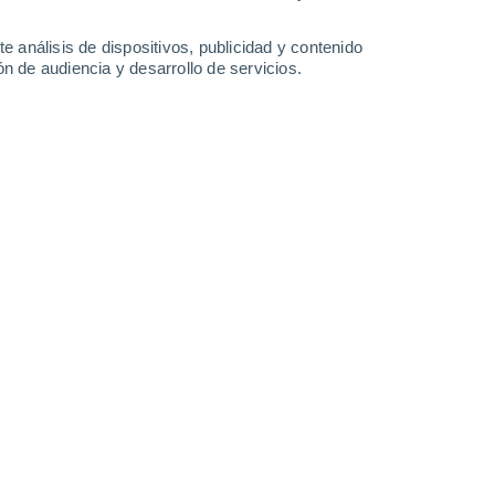
36°
/
19°
37°
/
19°
39°
/
20°
40°
/
21°
e análisis de dispositivos, publicidad y contenido
n de audiencia y desarrollo de servicios.
-
25
km/h
11
-
24
km/h
9
-
22
km/h
14
-
32
km/h
 de agosto
Suroeste
2 Bajo
5
-
15 km/h
FPS:
no
Oeste
3 Medio
6
-
18 km/h
FPS:
6-10
Oeste
5 Medio
6
-
20 km/h
FPS:
6-10
Oeste
7 Alto
7
-
21 km/h
FPS:
15-25