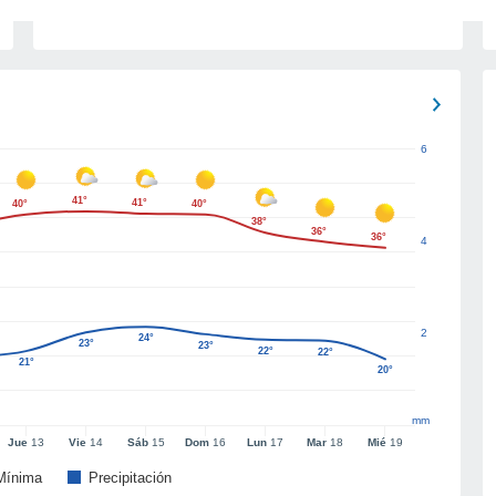
6
41°
41°
40°
40°
38°
36°
36°
4
2
24°
23°
23°
22°
22°
21°
20°
mm
Jue
13
Vie
14
Sáb
15
Dom
16
Lun
17
Mar
18
Mié
19
Mínima
Precipitación