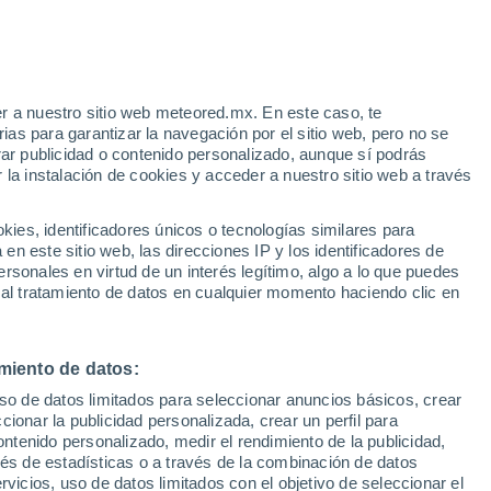
Aviso de nivel amarillo
Alerta moderada por altas
temperaturas en Navalvillar de Pela
hoy
r a nuestro sitio web meteored.mx. En este caso, te
h
as para garantizar la navegación por el sitio web, pero no se
rar publicidad o contenido personalizado, aunque sí podrás
 la instalación de cookies y acceder a nuestro sitio web a través
 de
es, identificadores únicos o tecnologías similares para
les
n este sitio web, las direcciones IP y los identificadores de
rsonales en virtud de un interés legítimo, algo a lo que puedes
eratura
Radar de lluvia
Satélites
Modelos
 al tratamiento de datos en cualquier momento haciendo clic en
miento de datos:
Lunes
Martes
Miércoles
Jueves
uso de datos limitados para seleccionar anuncios básicos, crear
10 Ago
11 Ago
12 Ago
13 Ago
ccionar la publicidad personalizada, crear un perfil para
ontenido personalizado, medir el rendimiento de la publicidad,
vés de estadísticas o a través de la combinación de datos
rvicios, uso de datos limitados con el objetivo de seleccionar el