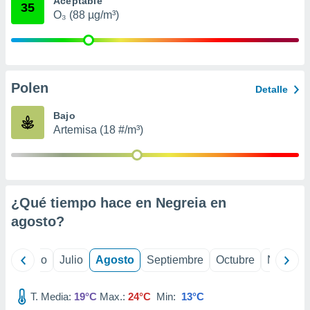
Aceptable
ados con el
35
 seleccionar
O₃ (88 µg/m³)
o.
calización
precisa e
ión mediante
Polen
Detalle
, publicidad
Bajo
dos,
Artemisa (18 #/m³)
 publicidad
,
ón de
 desarrollo
s.
¿Qué tiempo hace en Negreia en
tros 1199
agosto
?
ios
yo
Junio
Julio
Agosto
Septiembre
Octubre
Noviemb
T. Media:
19°C
Max.:
24°C
Min:
13°C