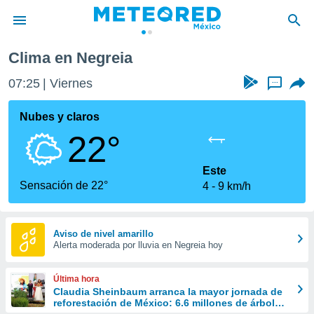
Clima en Negreia
privacidad
07:25
Viernes
...
o de
mx
mx) ha sido
Nubes y claros
or
22°
es para
ue la
 que se
Este
e calidad.
Sensación de 22°
4
9 km/h
eder a este
ediante las
opciones:
Aviso de nivel amarillo
Alerta moderada por lluvia en Negreia hoy
ookies y
e forma
Última hora
d digital
Claudia Sheinbaum arranca la mayor jornada de
reforestación de México: 6.6 millones de árboles
ada, basada