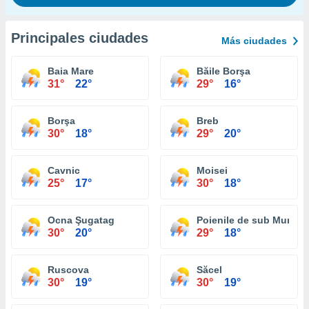
Principales ciudades
Más ciudades
Baia Mare
Băile Borşa
31°
22°
29°
16°
Borşa
Breb
30°
18°
29°
20°
Cavnic
Moisei
25°
17°
30°
18°
Ocna Şugatag
Poienile de sub Munte
30°
20°
29°
18°
Ruscova
Săcel
30°
19°
30°
19°