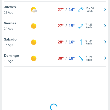
ón de
uedes
Jueves
10
-
36
27°
/
14°
uestro sitio
km/h
13 Ago
ed.mx. En
te
Viernes
 de que
7
-
26
27°
/
15°
km/h
14 Ago
talarán
e sean
para
Sábado
6
-
24
28°
/
16°
a
km/h
15 Ago
por el sitio
o se
Domingo
7
-
24
cookies para
30°
/
18°
km/h
16 Ago
nto ni para
licidad o
ado, aunque
sualizar
general no
ada. Puedes
 instalación
y acceder a
io web a