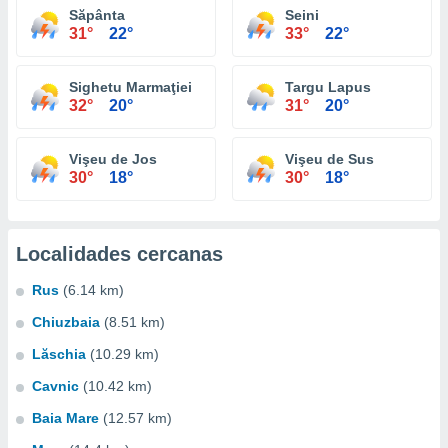
Săpânta
Seini
31°
22°
33°
22°
Sighetu Marmaţiei
Targu Lapus
32°
20°
31°
20°
Vişeu de Jos
Vişeu de Sus
30°
18°
30°
18°
Localidades cercanas
Rus
(6.14 km)
Chiuzbaia
(8.51 km)
Lăschia
(10.29 km)
Cavnic
(10.42 km)
Baia Mare
(12.57 km)