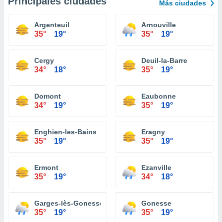
Principales ciudades
Más ciudades
Argenteuil
Arnouville
35°
19°
35°
19°
Cergy
Deuil-la-Barre
34°
18°
35°
19°
Domont
Eaubonne
34°
19°
35°
19°
Enghien-les-Bains
Eragny
35°
19°
35°
19°
Ermont
Ezanville
35°
19°
34°
18°
Garges-lès-Gonesse
Gonesse
35°
19°
35°
19°