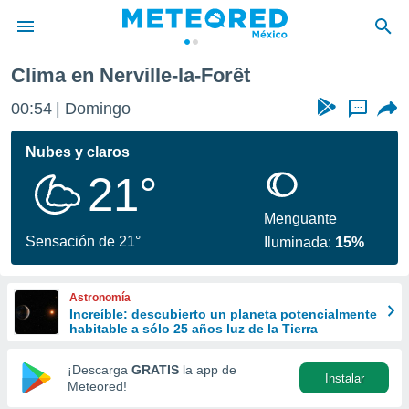
-Forêt
Clima en Nerville-la-Forêt
privacidad
00:54
Domingo
...
o de
mx
mx) ha sido
Nubes y claros
or
21°
es para
ue la
 que se
Menguante
e calidad.
Sensación de 21°
Iluminada:
15%
eder a este
ediante las
opciones:
Astronomía
Increíble: descubierto un planeta potencialmente
ookies y
habitable a sólo 25 años luz de la Tierra
e forma
¡Descarga
GRATIS
la app de
Instalar
d digital
Meteored!
ada, basada