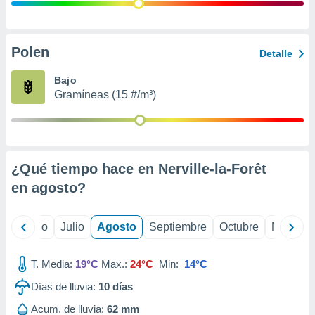
ados con el
 seleccionar
o.
calización
Polen
Detalle
precisa e
ión mediante
Bajo
Gramíneas (15 #/m³)
, publicidad
dos,
 publicidad
,
¿Qué tiempo hace en Nerville-la-Forêt
ón de
 desarrollo
en
agosto
?
s.
tros 1199
yo
Junio
Julio
Agosto
Septiembre
Octubre
Noviemb
ios
T. Media:
19°C
Max.:
24°C
Min:
14°C
Días de lluvia:
10
días
Acum. de lluvia:
62 mm