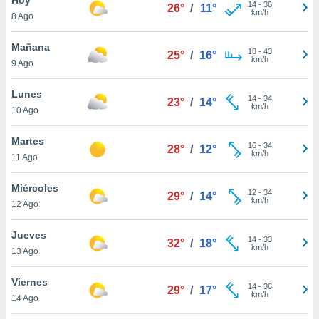
ublicidad y
14
-
36
26°
/
11°
km/h
8 Ago
do en
 mismo.
Mañana
18
-
43
25°
/
16°
sultar más
km/h
9 Ago
 en nuestra
 Cookies
y
Lunes
14
-
34
ualquier
23°
/
14°
km/h
10 Ago
ento
 botón
Martes
16
-
34
28°
/
12°
ación de
km/h
11 Ago
kies
 disponible
Miércoles
12
-
34
e nuestra
29°
/
14°
km/h
12 Ago
.
Jueves
IVAMENTE,
14
-
33
32°
/
18°
km/h
13 Ago
as
Viernes
14
-
36
29°
/
17°
 a cookies
km/h
14 Ago
 no aceptar