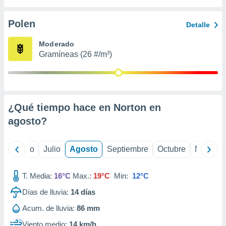
ados con el
 seleccionar
o.
Polen
Detalle
calización
Moderado
precisa e
Gramíneas (26 #/m³)
ión mediante
, publicidad
dos,
 publicidad
¿Qué tiempo hace en Norton en
,
agosto
?
ón de
 desarrollo
s.
yo
Junio
Julio
Agosto
Septiembre
Octubre
Noviemb
tros 1199
ios
T. Media:
16°C
Max.:
19°C
Min:
12°C
Días de lluvia:
14
días
Acum. de lluvia:
86 mm
Viento medio:
14 km/h