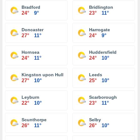
Bradford
Bridlington
24°
9°
23°
11°
Doncaster
Harrogate
27°
11°
24°
9°
Hornsea
Huddersfield
24°
11°
24°
10°
Kingston upon Hull
Leeds
27°
10°
25°
10°
Leyburn
Scarborough
22°
10°
23°
11°
Scunthorpe
Selby
26°
11°
26°
10°