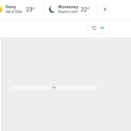
Osny
Monterrey
Mexicali
23°
22°
Val-d´Oise
Nuevo León
Baja C
°C