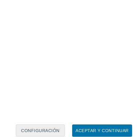
Calendario lunar
Lun
Mar
Mié
Jue
Vie
Sáb
Dom
7
8
9
10
11
12
13
14
15
16
17
18
19
20
CONFIGURACIÓN
ACEPTAR Y CONTINUAR