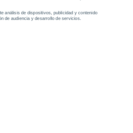
32°
/
18°
31°
/
18°
34°
/
18°
36°
/
20°
e análisis de dispositivos, publicidad y contenido
n de audiencia y desarrollo de servicios.
-
27
km/h
16
-
36
km/h
12
-
30
km/h
9
-
21
km/h
Noreste
6 Alto
4
-
18 km/h
FPS:
15-25
Noreste
6 Alto
5
-
19 km/h
FPS:
15-25
Norte
6 Alto
6
-
21 km/h
FPS:
15-25
Noreste
5 Medio
7
-
22 km/h
FPS:
6-10