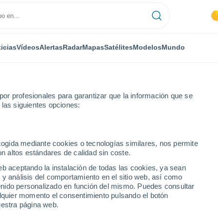
icias
Vídeos
Alertas
Radar
Mapas
Satélites
Modelos
Mundo
or profesionales para garantizar que la información que se
 las siguientes opciones:
Osny
ecogida mediante cookies o tecnologías similares, nos permite
on altos estándares de calidad sin coste.
eb aceptando la instalación de todas las cookies, ya sean
 y análisis del comportamiento en el sitio web, así como
...
ntenido personalizado en función del mismo. Puedes consultar
alquier momento el consentimiento pulsando el botón
Por hora
uestra página web.
Cielos despejados en las
próximas horas