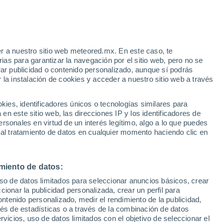
r a nuestro sitio web meteored.mx. En este caso, te
as para garantizar la navegación por el sitio web, pero no se
rar publicidad o contenido personalizado, aunque sí podrás
 la instalación de cookies y acceder a nuestro sitio web a través
es, identificadores únicos o tecnologías similares para
ivió
n este sitio web, las direcciones IP y los identificadores de
rsonales en virtud de un interés legítimo, algo a lo que puedes
eratura
Radar de lluvia
Satélites
Modelos
 al tratamiento de datos en cualquier momento haciendo clic en
miento de datos:
Lunes
Martes
Miércoles
Jueves
uso de datos limitados para seleccionar anuncios básicos, crear
10 Ago
11 Ago
12 Ago
13 Ago
ccionar la publicidad personalizada, crear un perfil para
ontenido personalizado, medir el rendimiento de la publicidad,
vés de estadísticas o a través de la combinación de datos
rvicios, uso de datos limitados con el objetivo de seleccionar el