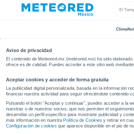
Clima
Not
Aviso de privacidad
El contenido de Meteored.mx (meteored.mx) ha sido elaborado p
ofrece es de calidad. Puedes acceder a este sitio web mediante
Aceptar cookies y acceder de forma gratuita
Inicio
Francia
Isla de Francia
Valle del Oise
La publicidad digital personalizada, basada en la información r
financiar nuestra actividad para seguir ofreciéndote contenido c
Clima en Osny
Pulsando el botón "Aceptar y continuar", puedes acceder a la w
nuestras o de nuestros socios, que nos permiten el seguimiento
13:27
Viernes
desarrollar un perfil específico para mostrarte publicidad y co
más información en nuestra
Política de Cookies
y retirar en cu
Configuración de cookies
que aparece disponible en el pie de n
Soleado