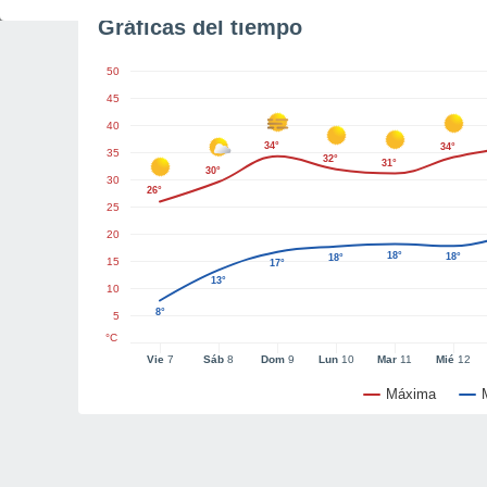
Gráficas del tiempo
50
45
40
34°
34°
35
32°
31°
30°
30
26°
25
20
18°
18°
18°
15
17°
13°
10
8°
5
°C
Vie
7
Sáb
8
Dom
9
Lun
10
Mar
11
Mié
12
Máxima