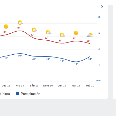
8
39°
36°
6
34°
32°
31°
30°
29°
4
22°
20°
20°
19°
19°
18°
15°
2
mm
Jue
13
Vie
14
Sáb
15
Dom
16
Lun
17
Mar
18
Mié
19
Mínima
Precipitación