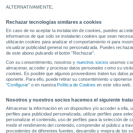
23°
ALTERNATIVAMENTE,
Rechazar tecnologías similares a cookies
UV
6 Alto
En caso de no aceptar la instalación de cookies, puedes accede
Sensación de 25°
FPS
15-25
informamos de que solo se instalarán cookies que sean necesari
utilizarán cookies para analizar el comportamiento ni para most
visualizar publicidad general no personalizada. Puedes rechazar
de este abono pulsando el botón "Rechazar".
Ciencia
De desperdicio a santuario: EE. UU. devolvió
Con su consentimiento, nosotros y
nuestros socios
usamos cooki
500,000 toneladas de conchas al océano y rev
almacenar, acceder y procesar datos personales como su visita e
la vida marina
cookies. Es posible que algunos proveedores traten tus datos pe
Clima 1 - 7 días
Por hora
Actualidad
Mapa de temp
oponerte. Para ello, puede retirar su consentimiento u oponerse
"Configurar"
o en nuestra
Política de Cookies
en este sitio web.
Nosotros y nuestros socios hacemos el siguiente trata
Mañana
Domingo
Hoy
Almacenar la información en un dispositivo y/o acceder a ella, 
8 Ago
9 Ago
7 Ago
perfiles para publicidad personalizada, utilizar perfiles para sele
personalizar el contenido, uso de perfiles para la selección de c
medir el rendimiento del contenido, comprender al público a tra
procedentes de diferentes fuentes, desarrollo y mejora de los se