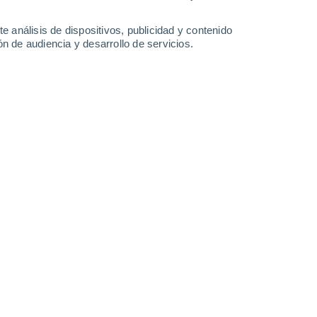
0.2 mm
21°
/
13°
21°
/
11°
21°
/
9°
24°
/
10°
e análisis de dispositivos, publicidad y contenido
n de audiencia y desarrollo de servicios.
-
51
km/h
12
-
31
km/h
9
-
25
km/h
8
-
22
km/h
Oeste
0 Bajo
10
-
22 km/h
FPS:
no
Oeste
1 Bajo
12
-
27 km/h
FPS:
no
Noroeste
2 Bajo
15
-
33 km/h
FPS:
no
Noroeste
2 Bajo
15
-
35 km/h
FPS:
no