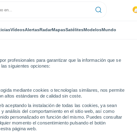
icias
Vídeos
Alertas
Radar
Mapas
Satélites
Modelos
Mundo
or profesionales para garantizar que la información que se
 las siguientes opciones:
ecogida mediante cookies o tecnologías similares, nos permite
on altos estándares de calidad sin coste.
eb aceptando la instalación de todas las cookies, ya sean
 y análisis del comportamiento en el sitio web, así como
...
ntenido personalizado en función del mismo. Puedes consultar
alquier momento el consentimiento pulsando el botón
Por hora
uestra página web.
Cielos cubiertos en las próximas
horas