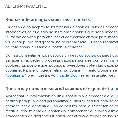
14°
ALTERNATIVAMENTE,
Rechazar tecnologías similares a cookies
Oeste
En caso de no aceptar la instalación de cookies, puedes accede
Sensación de 14°
10
-
22 km
informamos de que solo se instalarán cookies que sean necesari
utilizarán cookies para analizar el comportamiento ni para most
visualizar publicidad general no personalizada. Puedes rechazar
de este abono pulsando el botón "Rechazar".
Ocio
Gran fiesta gatuna en CDMX: este 9 de agosto
Con su consentimiento, nosotros y
nuestros socios
usamos cooki
el GatoFest, un evento familiar y altruista par
almacenar, acceder y procesar datos personales como su visita e
ayudar
cookies. Es posible que algunos proveedores traten tus datos pe
Clima 1 - 7 días
Por hora
Actualidad
Mapa de lluvi
oponerte. Para ello, puede retirar su consentimiento u oponerse
"Configurar"
o en nuestra
Política de Cookies
en este sitio web.
Nosotros y nuestros socios hacemos el siguiente trata
Mañana
Lunes
Hoy
Almacenar la información en un dispositivo y/o acceder a ella, 
9 Ago
10 Ago
8 Ago
perfiles para publicidad personalizada, utilizar perfiles para sele
personalizar el contenido, uso de perfiles para la selección de c
medir el rendimiento del contenido, comprender al público a tra
procedentes de diferentes fuentes, desarrollo y mejora de los se
70%