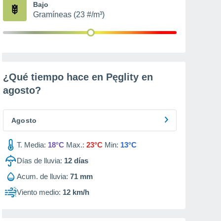
Bajo
Gramíneas (23 #/m³)
¿Qué tiempo hace en Pęglity en
agosto
?
Agosto
T. Media:
18°C
Max.:
23°C
Min:
13°C
Días de lluvia:
12
días
Acum. de lluvia:
71 mm
Viento medio:
12 km/h