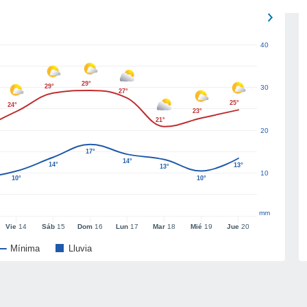
40
29°
29°
30
27°
25°
24°
23°
21°
20
17°
14°
14°
13°
13°
10
10°
10°
mm
Vie
14
Sáb
15
Dom
16
Lun
17
Mar
18
Mié
19
Jue
20
Mínima
Lluvia