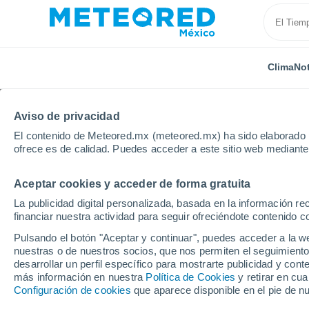
Clima
Not
Aviso de privacidad
El contenido de Meteored.mx (meteored.mx) ha sido elaborado p
ofrece es de calidad. Puedes acceder a este sitio web mediante
Aceptar cookies y acceder de forma gratuita
Inicio
Polonia
Varmia y Masuria
Pęglity
La publicidad digital personalizada, basada en la información r
financiar nuestra actividad para seguir ofreciéndote contenido c
Clima en Pęglity
Pulsando el botón "Aceptar y continuar", puedes acceder a la w
nuestras o de nuestros socios, que nos permiten el seguimiento
06:36
Sábado
desarrollar un perfil específico para mostrarte publicidad y co
más información en nuestra
Política de Cookies
y retirar en cu
Configuración de cookies
que aparece disponible en el pie de n
Nubes y claros