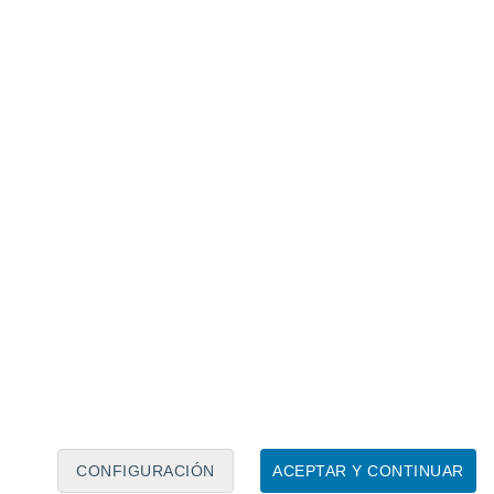
Calendario lunar
Lun
Mar
Mié
Jue
Vie
Sáb
Dom
8
9
10
11
12
13
14
15
16
17
18
19
20
21
CONFIGURACIÓN
ACEPTAR Y CONTINUAR