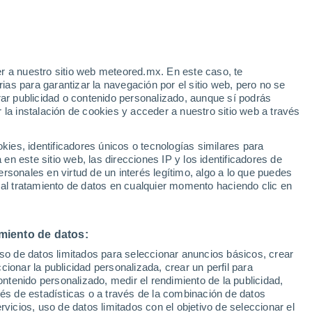
r a nuestro sitio web meteored.mx. En este caso, te
/h
as para garantizar la navegación por el sitio web, pero no se
rar publicidad o contenido personalizado, aunque sí podrás
 la instalación de cookies y acceder a nuestro sitio web a través
 vive
es, identificadores únicos o tecnologías similares para
a
n este sitio web, las direcciones IP y los identificadores de
rsonales en virtud de un interés legítimo, algo a lo que puedes
a
Radar de lluvia
Satélites
Modelos
 al tratamiento de datos en cualquier momento haciendo clic en
miento de datos:
Martes
Miércoles
Jueves
Viernes
uso de datos limitados para seleccionar anuncios básicos, crear
11 Ago
12 Ago
13 Ago
14 Ago
ccionar la publicidad personalizada, crear un perfil para
ontenido personalizado, medir el rendimiento de la publicidad,
vés de estadísticas o a través de la combinación de datos
rvicios, uso de datos limitados con el objetivo de seleccionar el
30%