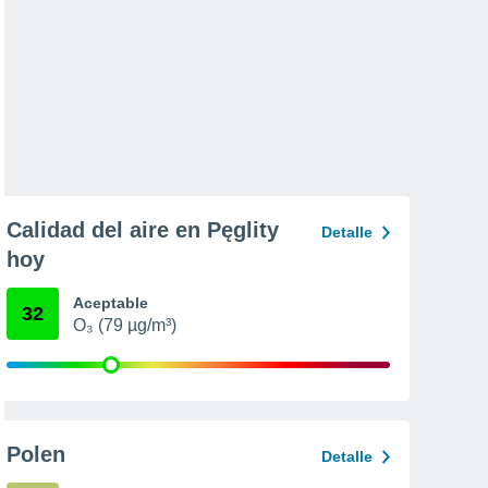
Calidad del aire en Pęglity
Detalle
hoy
Aceptable
32
O₃ (79 µg/m³)
Polen
Detalle