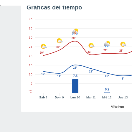
Gráficas del tiempo
40
35
30
28°
25
23°
21°
21°
21°
20°
20
15
15°
13°
10
12°
7.5
11°
11°
9°
5
0.2
°C
Sáb
8
Dom
9
Lun
10
Mar
11
Mié
12
Jue
13
Máxima