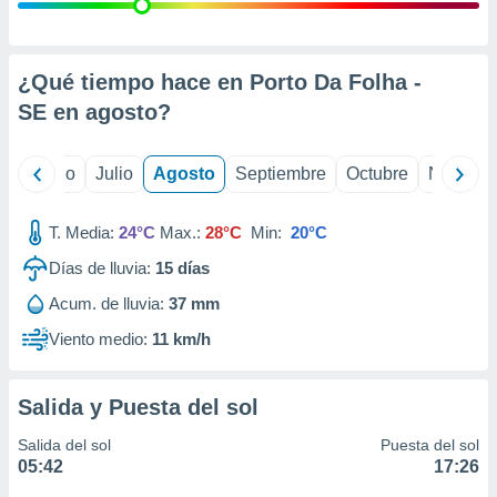
ados con el
 seleccionar
o.
calización
¿Qué tiempo hace en Porto Da Folha -
precisa e
SE en
agosto
?
ión mediante
, publicidad
yo
Junio
Julio
Agosto
Septiembre
Octubre
Noviemb
dos,
 publicidad
T. Media:
24°C
Max.:
28°C
Min:
20°C
,
Días de lluvia:
15
días
ón de
 desarrollo
Acum. de lluvia:
37 mm
s.
Viento medio:
11 km/h
tros 1199
ios
Salida y Puesta del sol
Salida del sol
Puesta del sol
05:42
17:26