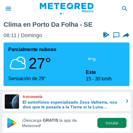
Clima en Porto Da Folha - SE
privacidad
08:11
Domingo
...
o de
mx
mx) ha sido
Parcialmente nuboso
or
27°
es para
ue la
 que se
Este
e calidad.
Sensación de 29°
15
30 km/h
eder a este
ediante las
opciones:
Astronomía
El astrofísico especializado Zeus Valtierra, nos
ookies y
dice que le pasaría a la Tierra si la Luna
e forma
desapareciera
¡Descarga
GRATIS
la app de
Instalar
d digital
Meteored!
ada, basada