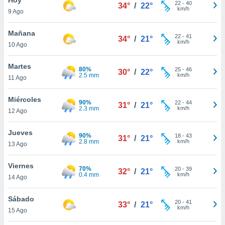
ublicidad y
22
-
40
34°
/
22°
km/h
9 Ago
do en
 mismo.
Mañana
22
-
41
34°
/
21°
sultar más
km/h
10 Ago
 en nuestra
 Cookies
y
Martes
80%
25
-
46
ualquier
30°
/
22°
2.5 mm
km/h
11 Ago
ento
 botón
Miércoles
90%
22
-
44
31°
/
21°
ación de
2.3 mm
km/h
12 Ago
kies
 disponible
Jueves
90%
18
-
43
e nuestra
31°
/
21°
2.8 mm
km/h
13 Ago
.
Viernes
IVAMENTE,
70%
20
-
39
32°
/
21°
0.4 mm
km/h
14 Ago
as
Sábado
20
-
41
33°
/
21°
 a cookies
km/h
15 Ago
 no aceptar