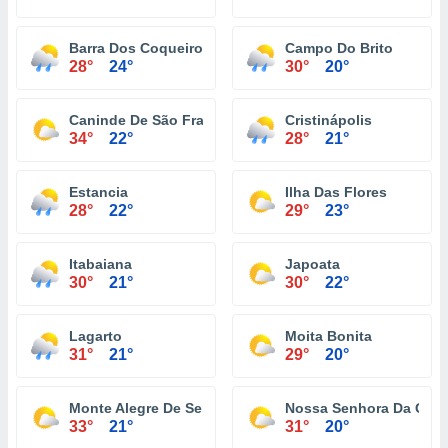
Barra Dos Coqueiros
Campo Do Brito
28°
24°
30°
20°
Caninde De São Francisco
Cristinápolis
34°
22°
28°
21°
Estancia
Ilha Das Flores
28°
22°
29°
23°
Itabaiana
Japoata
30°
21°
30°
22°
Lagarto
Moita Bonita
31°
21°
29°
20°
Monte Alegre De Sergipe
Nossa Senhora Da Glór
33°
21°
31°
20°