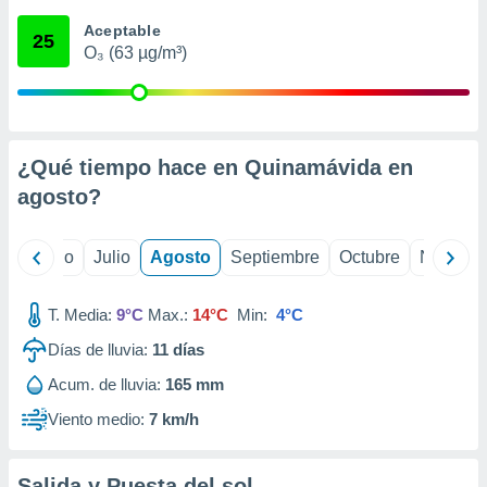
ados con el
 seleccionar
Aceptable
25
o.
O₃ (63 µg/m³)
calización
precisa e
ión mediante
, publicidad
¿Qué tiempo hace en Quinamávida en
agosto
?
dos,
 publicidad
,
yo
Junio
Julio
Agosto
Septiembre
Octubre
Noviemb
ón de
 desarrollo
s.
T. Media:
9°C
Max.:
14°C
Min:
4°C
tros 1199
Días de lluvia:
11
días
ios
Acum. de lluvia:
165 mm
Viento medio:
7 km/h
Salida y Puesta del sol