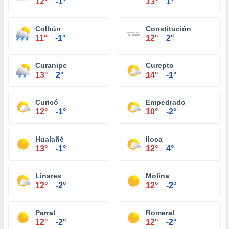
12°
-1°
13°
1°
Colbún
Constitución
11°
-1°
12°
2°
Curanipe
Curepto
13°
2°
14°
-1°
Curicó
Empedrado
12°
-1°
10°
-2°
Hualañé
Iloca
13°
-1°
12°
4°
Linares
Molina
12°
-2°
12°
-2°
Parral
Romeral
12°
-2°
12°
-2°