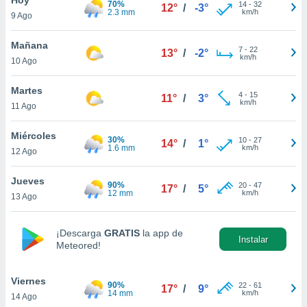
70%
ublicidad y
14
-
32
12°
/
-3°
2.3 mm
km/h
9 Ago
do en
 mismo.
Mañana
7
-
22
13°
/
-2°
sultar más
km/h
10 Ago
 en nuestra
 Cookies
y
Martes
4
-
15
ualquier
11°
/
3°
km/h
11 Ago
ento
 botón
Miércoles
30%
10
-
27
14°
/
1°
ación de
1.6 mm
km/h
12 Ago
kies
 disponible
Jueves
90%
20
-
47
e nuestra
17°
/
5°
12 mm
km/h
13 Ago
.
IVAMENTE,
¡Descarga
GRATIS
la app de
Instalar
Meteored!
as
 a cookies
Viernes
90%
22
-
61
17°
/
9°
14 mm
km/h
14 Ago
 no aceptar