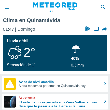
Clima en Quinamávida
privacidad
01:47
Domingo
...
o de
mx
mx) ha sido
Lluvia débil
or
2°
es para
ue la
 que se
40%
e calidad.
Sensación de 1°
0.3 mm
eder a este
ediante las
opciones:
Aviso de nivel amarillo
Alerta moderada por otros en Quinamávida hoy
ookies y
e forma
Astronomía
d digital
El astrofísico especializado Zeus Valtierra, nos
dice que le pasaría a la Tierra si la Luna
ada, basada