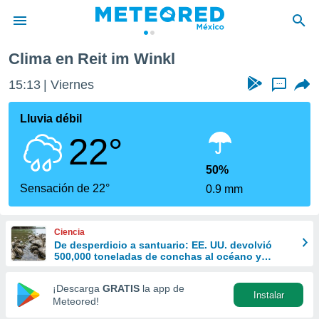
Clima en Reit im Winkl
privacidad
15:13
Viernes
...
o de
mx
mx) ha sido
Lluvia débil
or
22°
es para
ue la
 que se
50%
e calidad.
Sensación de 22°
0.9 mm
eder a este
ediante las
opciones:
Ciencia
De desperdicio a santuario: EE. UU. devolvió
ookies y
500,000 toneladas de conchas al océano y
e forma
revivió la vida marina
¡Descarga
GRATIS
la app de
Instalar
d digital
Meteored!
ada, basada