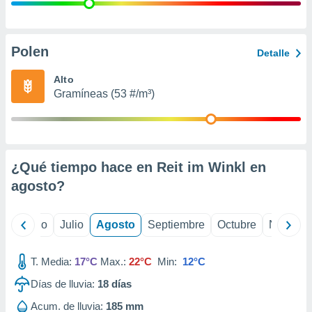
ados con el
 seleccionar
o.
calización
Polen
Detalle
precisa e
ión mediante
Alto
Gramíneas (53 #/m³)
, publicidad
dos,
 publicidad
,
¿Qué tiempo hace en Reit im Winkl en
ón de
 desarrollo
agosto
?
s.
tros 1199
yo
Junio
Julio
Agosto
Septiembre
Octubre
Noviemb
ios
T. Media:
17°C
Max.:
22°C
Min:
12°C
Días de lluvia:
18
días
Acum. de lluvia:
185 mm