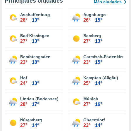
Principales ciudades
Más ciudades
Aschaffenburg
Augsburgo
26°
13°
26°
15°
Bad Kissingen
Bamberg
27°
13°
27°
13°
Berchtesgaden
Garmisch-Partenkirche
23°
18°
23°
15°
Hof
Kempten (Allgäu)
24°
13°
25°
14°
Lindau (Bodensee)
Múnich
28°
17°
27°
16°
Núremberg
Oberstdorf
27°
14°
23°
14°