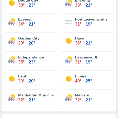
Dodge City
Emporia
38°
23°
33°
21°
Everest
Fort Leavenworth
34°
21°
31°
19°
Garden City
Hays
30°
20°
36°
21°
Independence
Leavenworth
35°
23°
31°
19°
Leoti
Liberal
33°
20°
40°
25°
Manhattan Municipal Airport Manhattan
Melvern
32°
21°
32°
21°