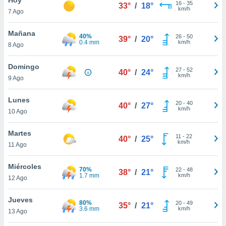
ublicidad y
16
-
35
33°
/
18°
km/h
7 Ago
do en
 mismo.
Mañana
40%
26
-
50
39°
/
20°
sultar más
0.4 mm
km/h
8 Ago
 en nuestra
 Cookies
y
Domingo
27
-
52
ualquier
40°
/
24°
km/h
9 Ago
ento
 botón
Lunes
20
-
40
40°
/
27°
ación de
km/h
10 Ago
kies
 disponible
Martes
11
-
22
e nuestra
40°
/
25°
km/h
11 Ago
.
Miércoles
IVAMENTE,
70%
22
-
48
38°
/
21°
1.7 mm
km/h
12 Ago
as
Jueves
80%
20
-
49
35°
/
21°
 a cookies
3.6 mm
km/h
13 Ago
 no aceptar