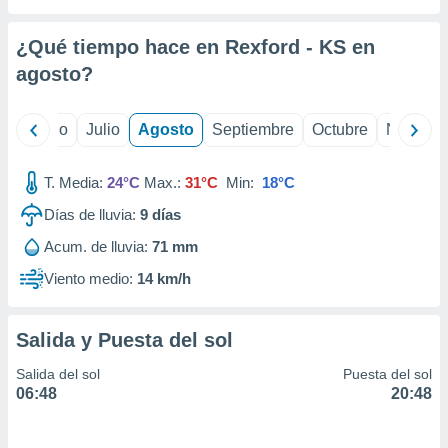
ados con el
 seleccionar
o.
¿Qué tiempo hace en Rexford - KS en
calización
agosto
?
precisa e
ión mediante
yo
Junio
Julio
Agosto
Septiembre
Octubre
Noviemb
, publicidad
T. Media:
24°C
Max.:
31°C
Min:
18°C
dos,
 publicidad
Días de lluvia:
9
días
,
ón de
Acum. de lluvia:
71 mm
 desarrollo
Viento medio:
14 km/h
s.
tros 1199
ios
Salida y Puesta del sol
Salida del sol
Puesta del sol
06:48
20:48