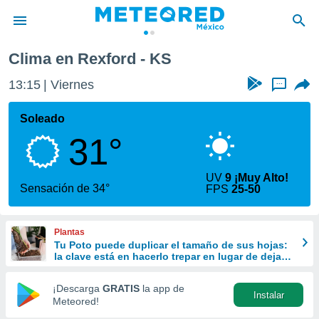
Clima en Rexford - KS
privacidad
13:15
Viernes
...
o de
mx
mx) ha sido
Soleado
or
31°
es para
ue la
 que se
UV
9 ¡Muy Alto!
e calidad.
Sensación de 34°
FPS
25-50
eder a este
ediante las
opciones:
Plantas
Tu Poto puede duplicar el tamaño de sus hojas:
ookies y
la clave está en hacerlo trepar en lugar de dejarlo
e forma
colgar
¡Descarga
GRATIS
la app de
Instalar
d digital
Meteored!
ada, basada