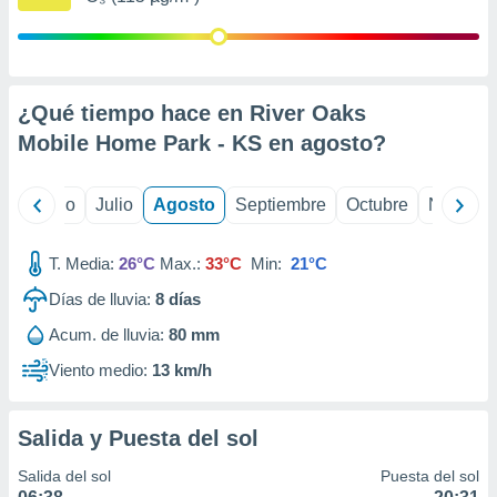
ados con el
 seleccionar
o.
calización
precisa e
¿Qué tiempo hace en River Oaks
ión mediante
Mobile Home Park - KS en
agosto
?
, publicidad
yo
Junio
Julio
Agosto
Septiembre
Octubre
Noviemb
dos,
 publicidad
,
T. Media:
26°C
Max.:
33°C
Min:
21°C
ón de
 desarrollo
Días de lluvia:
8
días
s.
Acum. de lluvia:
80 mm
tros 1199
ios
Viento medio:
13 km/h
Salida y Puesta del sol
Salida del sol
Puesta del sol