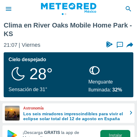
e Home Park
Clima en River Oaks Mobile Home Park -
privacidad
KS
o de
mx
21:07
Viernes
...
mx) ha sido
or
Cielo despejado
es para
ue la
28°
 que se
e calidad.
Menguante
eder a este
Sensación de 31°
ediante las
Iluminada:
32%
opciones:
ookies y
Astronomía
e forma
Los seis miradores imprescindibles para vivir el
eclipse solar total del 12 de agosto en España
d digital
¡Descarga
GRATIS
la app de
ada, basada
Instalar