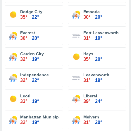
Dodge City
Emporia
35°
22°
30°
20°
Everest
Fort Leavenworth
30°
20°
31°
19°
Garden City
Hays
32°
19°
35°
20°
Independence
Leavenworth
32°
22°
31°
19°
Leoti
Liberal
33°
19°
39°
24°
Manhattan Municipal Airport Manhattan
Melvern
32°
19°
31°
20°