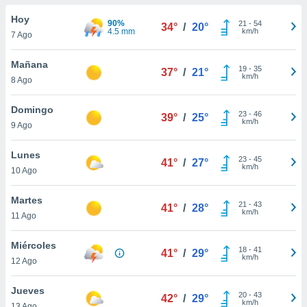
ublicidad y
Hoy
90%
21
-
54
34°
/
20°
do en
4.5 mm
km/h
7 Ago
 mismo.
sultar más
Mañana
19
-
35
 en nuestra
37°
/
21°
km/h
8 Ago
 Cookies
y
ualquier
Domingo
23
-
46
39°
/
25°
ento
km/h
9 Ago
 botón
ación de
Lunes
23
-
45
kies
41°
/
27°
km/h
10 Ago
 disponible
e nuestra
Martes
.
21
-
43
41°
/
28°
km/h
11 Ago
IVAMENTE,
Miércoles
18
-
41
41°
/
29°
km/h
12 Ago
as
 a cookies
Jueves
20
-
43
42°
/
29°
 no aceptar
km/h
13 Ago