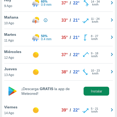
60%
ublicidad y
14
-
34
37°
/
22°
0.9 mm
km/h
9 Ago
do en
 mismo.
Mañana
11
-
24
33°
/
21°
sultar más
km/h
10 Ago
 en nuestra
 Cookies
y
Martes
50%
8
-
27
ualquier
35°
/
21°
0.4 mm
km/h
11 Ago
ento
 botón
Miércoles
9
-
18
37°
/
22°
ación de
km/h
12 Ago
kies
 disponible
Jueves
10
-
23
e nuestra
38°
/
22°
km/h
13 Ago
.
IVAMENTE,
¡Descarga
GRATIS
la app de
Instalar
Meteored!
as
 a cookies
Viernes
5
-
21
39°
/
22°
km/h
14 Ago
 no aceptar