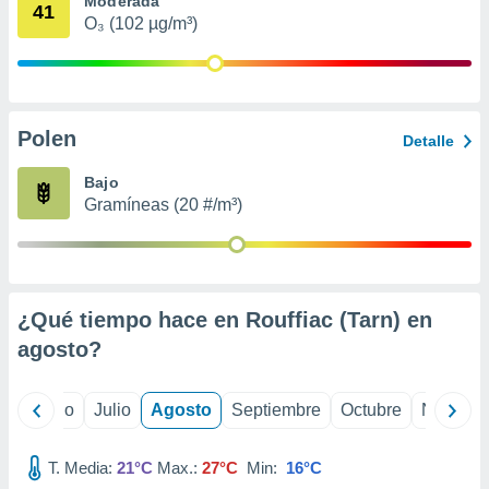
Moderada
ados con el
41
 seleccionar
O₃ (102 µg/m³)
o.
calización
precisa e
ión mediante
Polen
Detalle
, publicidad
Bajo
dos,
Gramíneas (20 #/m³)
 publicidad
,
ón de
 desarrollo
s.
¿Qué tiempo hace en Rouffiac (Tarn) en
tros 1199
agosto
?
ios
yo
Junio
Julio
Agosto
Septiembre
Octubre
Noviemb
T. Media:
21°C
Max.:
27°C
Min:
16°C