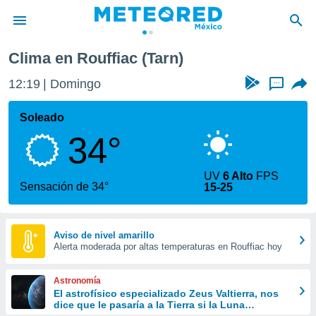
Clima en Rouffiac (Tarn)
privacidad
12:19
Domingo
...
o de
mx
mx) ha sido
Soleado
or
34°
es para
ue la
 que se
UV
6 Alto
FPS
e calidad.
Sensación de 34°
15-25
eder a este
ediante las
opciones:
Aviso de nivel amarillo
Alerta moderada por altas temperaturas en Rouffiac hoy
ookies y
e forma
Astronomía
d digital
El astrofísico especializado Zeus Valtierra, nos
dice que le pasaría a la Tierra si la Luna
ada, basada