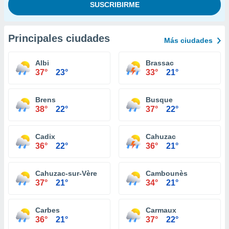
Principales ciudades
Más ciudades
Albi
Brassac
37°
23°
33°
21°
Brens
Busque
38°
22°
37°
22°
Cadix
Cahuzac
36°
22°
36°
21°
Cahuzac-sur-Vère
Cambounès
37°
21°
34°
21°
Carbes
Carmaux
36°
21°
37°
22°