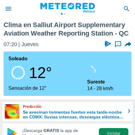
mentary Aviation Weather Reporting Station
Clima en Salliut Airport Supplementary
privacidad
Aviation Weather Reporting Station - QC
o de
mx
07:20
Jueves
...
mx) ha sido
or
Soleado
es para
ue la
12°
 que se
e calidad.
Sureste
eder a este
Sensación de 12°
ediante las
14
28 km/h
opciones:
ookies y
Predicción
e forma
Se avecinan tormentas fuertes esta tarde-noche
en CDMX: lluvias intensas, descargas eléctricas
y posible granizo
d digital
¡Descarga
GRATIS
la app de
ada, basada
Instalar