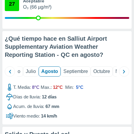
ados con el
Aceptable
27
 seleccionar
O₃ (66 µg/m³)
o.
calización
precisa e
ión mediante
¿Qué tiempo hace en Salliut Airport
, publicidad
Supplementary Aviation Weather
Reporting Station - QC en
agosto
?
dos,
 publicidad
,
yo
Junio
Julio
Agosto
Septiembre
Octubre
Noviemb
ón de
 desarrollo
s.
T. Media:
8°C
Max.:
12°C
Min:
5°C
tros 1199
Días de lluvia:
12
días
ios
Acum. de lluvia:
67 mm
Viento medio:
14 km/h