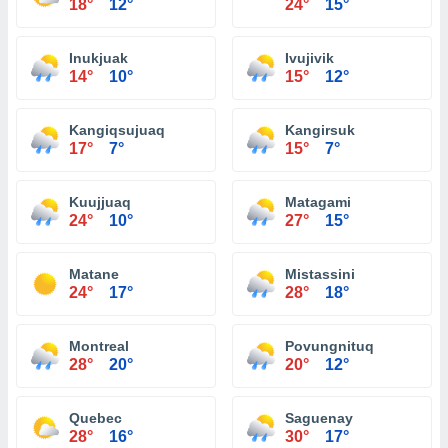
18°
12°
24°
15°
Inukjuak
Ivujivik
14°
10°
15°
12°
Kangiqsujuaq
Kangirsuk
17°
7°
15°
7°
Kuujjuaq
Matagami
24°
10°
27°
15°
Matane
Mistassini
24°
17°
28°
18°
Montreal
Povungnituq
28°
20°
20°
12°
Quebec
Saguenay
28°
16°
30°
17°